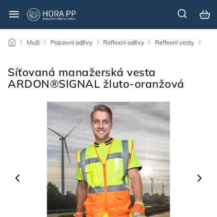
/
Muži
/
Pracovní oděvy
/
Reflexní oděvy
/
Reflexní vesty
/
Síťovaná manažerská vesta
ARDON®SIGNAL žluto-oranžová