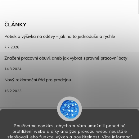
ČLÁNKY
Potisk a výšivka na oděvy – jak na to jednoduše a rychle
7.7.2026
Značení pracovní obuvi, aneb jak vybrat spravné pracovní boty
14.3.2024
Nový reklamační řád pro prodejnu
16.2.2023
Reklamace a vracení zboží
Obchodní podmínky
Podmínky ochrany osobních údajů
Používáme cookies, abychom Vám umožnili pohodlné
prohlížení webu a díky analýze provozu webu neustále
zlepšovali jeho funkce, výkon a použitelnost.
Více informací