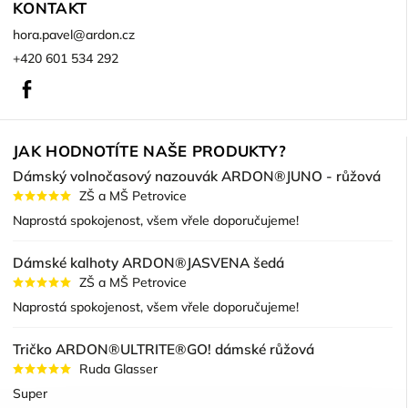
KONTAKT
hora.pavel
@
ardon.cz
+420 601 534 292
Facebook
JAK HODNOTÍTE NAŠE PRODUKTY?
Dámský volnočasový nazouvák ARDON®JUNO - růžová
ZŠ a MŠ Petrovice
Naprostá spokojenost, všem vřele doporučujeme!
Dámské kalhoty ARDON®JASVENA šedá
ZŠ a MŠ Petrovice
Naprostá spokojenost, všem vřele doporučujeme!
Tričko ARDON®ULTRITE®GO! dámské růžová
Ruda Glasser
Super