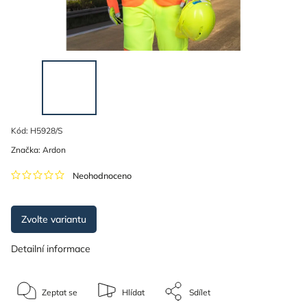
Kód:
H5928/S
Značka:
Ardon
Neohodnoceno
Zvolte variantu
Detailní informace
Zeptat se
Hlídat
Sdílet