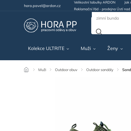
Velikostní tabulky ARDON
Jak 
hora.pavel@ardon.cz
Reklamační řád - prodejna Ústí na
Kolekce ULTRITE
Muži
Ženy
/
Muži
/
Outdoor obuv
/
Outdoor sandály
/
San