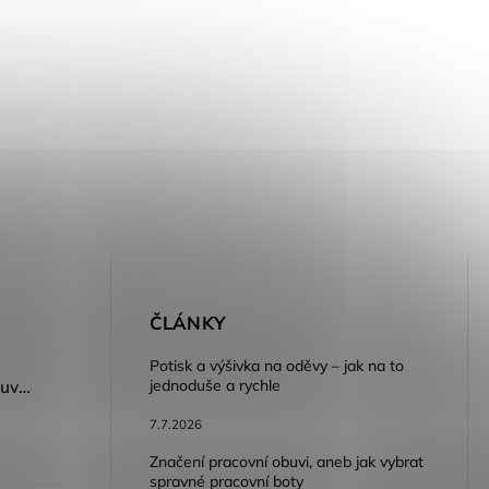
E
ČLÁNKY
Potisk a výšivka na oděvy – jak na to
jednoduše a rychle
Dámský volnočasový nazouvák ARDON®JUNO - růžová
7.7.2026
Značení pracovní obuvi, aneb jak vybrat
spravné pracovní boty