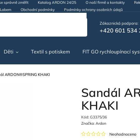
se správně změřit
Katalog ARDON 24/25
O naší firmě a kontakty
Rek
d Labem
Obchodní podmínky
Podmínky ochrany osobních údajů
Zákaznická podpora:
+420 601 534 
Děti
Textil s potiskem
FIT GO rychloupínací sy
dál ARDON®SPRING KHAKI
Sandál 
KHAKI
Kód:
G3375/36
Značka:
Ardon
Neohodnoceno