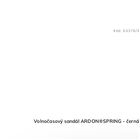
Kód:
G3376/
Volnočasový sandál ARDON®SPRING - černá