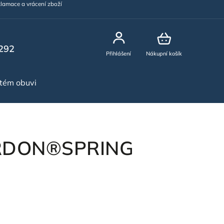
lamace a vrácení zboží
292
Přihlášení
Nákupní košík
stém obuvi
NOVINKY
ARDON®SPRING