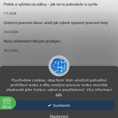
Potisk a výšivka na oděvy – jak na to jednoduše a rychle
7.7.2026
Značení pracovní obuvi, aneb jak vybrat spravné pracovní boty
14.3.2024
Nový reklamační řád pro prodejnu
16.2.2023
Reklamace a vracení zboží
Obchodní podmínky
Podmínky ochrany osobních údajů
Používáme cookies, abychom Vám umožnili pohodlné
prohlížení webu a díky analýze provozu webu neustále
zlepšovali jeho funkce, výkon a použitelnost.
Více informací
zde
.
Copyright 2026
HORA PP s.r.o.
. Všechna práva vyhrazena.
Vytvořil
Shoptet
| Design
Shoptak.cz
Souhlasím
Zobrazit
Vytvořil Shoptet
ě
Nastavení