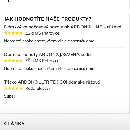
JAK HODNOTÍTE NAŠE PRODUKTY?
Dámský volnočasový nazouvák ARDON®JUNO - růžová
ZŠ a MŠ Petrovice
Naprostá spokojenost, všem vřele doporučujeme!
Dámské kalhoty ARDON®JASVENA šedá
ZŠ a MŠ Petrovice
Naprostá spokojenost, všem vřele doporučujeme!
Tričko ARDON®ULTRITE®GO! dámské růžová
Ruda Glasser
Super
ČLÁNKY