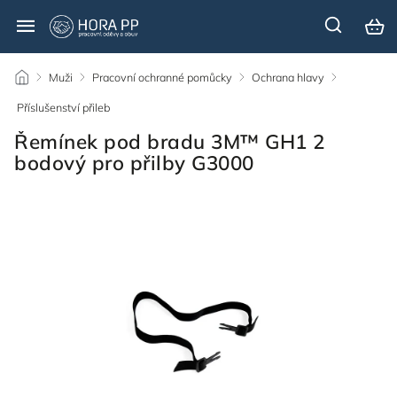
/
Muži
/
Pracovní ochranné pomůcky
/
Ochrana hlavy
/
Příslušenství přileb
/
Řemínek pod bradu 3M™ GH1 2
bodový pro přilby G3000