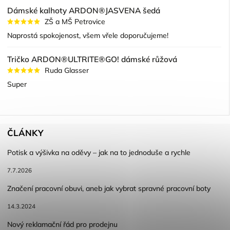
Dámské kalhoty ARDON®JASVENA šedá
ZŠ a MŠ Petrovice
Naprostá spokojenost, všem vřele doporučujeme!
Tričko ARDON®ULTRITE®GO! dámské růžová
Ruda Glasser
Super
ČLÁNKY
Potisk a výšivka na oděvy – jak na to jednoduše a rychle
7.7.2026
Značení pracovní obuvi, aneb jak vybrat spravné pracovní boty
14.3.2024
Nový reklamační řád pro prodejnu