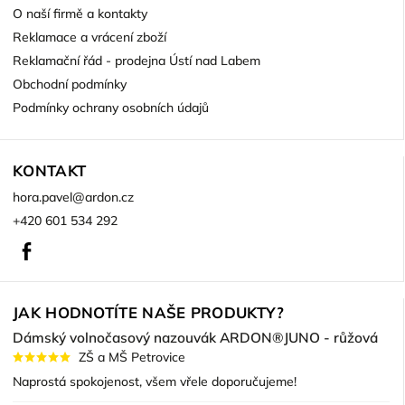
O naší firmě a kontakty
Reklamace a vrácení zboží
Reklamační řád - prodejna Ústí nad Labem
Obchodní podmínky
Podmínky ochrany osobních údajů
KONTAKT
hora.pavel
@
ardon.cz
+420 601 534 292
Facebook
JAK HODNOTÍTE NAŠE PRODUKTY?
Dámský volnočasový nazouvák ARDON®JUNO - růžová
ZŠ a MŠ Petrovice
Naprostá spokojenost, všem vřele doporučujeme!