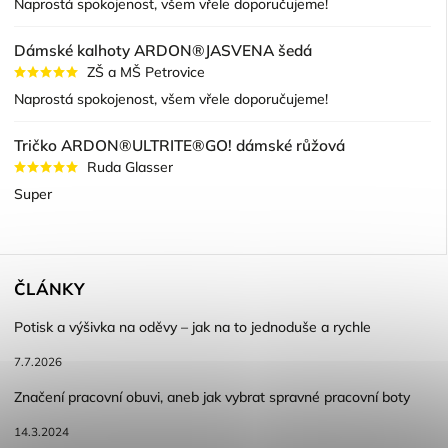
Naprostá spokojenost, všem vřele doporučujeme!
Dámské kalhoty ARDON®JASVENA šedá
ZŠ a MŠ Petrovice
Naprostá spokojenost, všem vřele doporučujeme!
Tričko ARDON®ULTRITE®GO! dámské růžová
Ruda Glasser
Super
ČLÁNKY
Potisk a výšivka na oděvy – jak na to jednoduše a rychle
7.7.2026
Značení pracovní obuvi, aneb jak vybrat spravné pracovní boty
14.3.2024