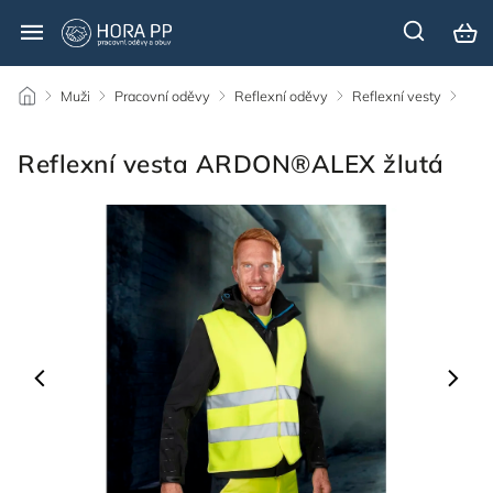
/
Muži
/
Pracovní oděvy
/
Reflexní oděvy
/
Reflexní vesty
/
Reflexní vesta ARDON®ALEX žlutá