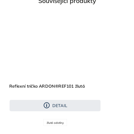
Související produkty
Reflexní tričko ARDON®REF101 žlutá
DETAIL
žluté odstíny