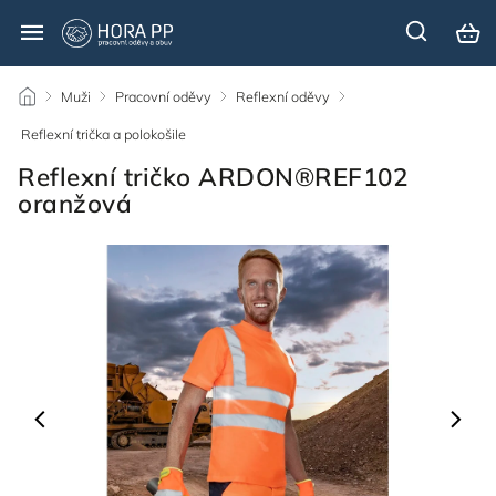
/
Muži
/
Pracovní oděvy
/
Reflexní oděvy
/
Reflexní trička a polokošile
/
Reflexní tričko ARDON®REF102
oranžová