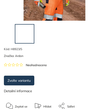
Kód:
H8923/S
Značka:
Ardon
Neohodnoceno
Zvolte variantu
Detailní informace
Zeptat se
Hlídat
Sdílet