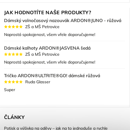
JAK HODNOTÍTE NAŠE PRODUKTY?
Dámský volnočasový nazouvák ARDON®JUNO - růžová
ZŠ a MŠ Petrovice
Naprostá spokojenost, všem vřele doporučujeme!
Dámské kalhoty ARDON®JASVENA šedá
ZŠ a MŠ Petrovice
Naprostá spokojenost, všem vřele doporučujeme!
Tričko ARDON®ULTRITE®GO! dámské růžová
Ruda Glasser
Super
ČLÁNKY
Potisk a výšivka na oděvy – jak na to jednoduše a rychle