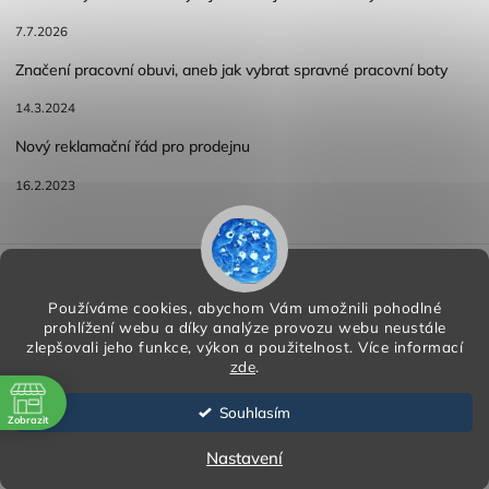
7.7.2026
Značení pracovní obuvi, aneb jak vybrat spravné pracovní boty
14.3.2024
Nový reklamační řád pro prodejnu
16.2.2023
Reklamace a vracení zboží
Obchodní podmínky
Podmínky ochrany osobních údajů
Používáme cookies, abychom Vám umožnili pohodlné
prohlížení webu a díky analýze provozu webu neustále
zlepšovali jeho funkce, výkon a použitelnost.
Více informací
zde
.
Copyright 2026
HORA PP s.r.o.
. Všechna práva vyhrazena.
Vytvořil
Shoptet
| Design
Shoptak.cz
Souhlasím
Zobrazit
Vytvořil Shoptet
ě
Nastavení