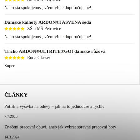
Naprostá spokojenost, všem vřele doporučujeme!
Dámské kalhoty ARDON®JASVENA šedá
ZŠ a MŠ Petrovice
Naprostá spokojenost, všem vřele doporučujeme!
Tričko ARDON®ULTRITE®GO! dámské růžová
Ruda Glasser
Super
ČLÁNKY
Potisk a výšivka na oděvy – jak na to jednoduše a rychle
7.7.2026
Značení pracovní obuvi, aneb jak vybrat spravné pracovní boty
14.3.2024