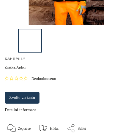
Kód:
H5911/S
Značka:
Ardon
Neohodnoceno
Zvolte variantu
Detailní informace
Zeptat se
Hlídat
Sdílet