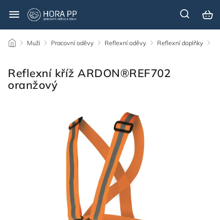
/
Muži
/
Pracovní oděvy
/
Reflexní oděvy
/
Reflexní doplňky
/
Reflexní kříž ARDON®REF702
oranžový