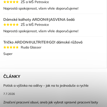
ZŠ a MŠ Petrovice
Naprostá spokojenost, všem vřele doporučujeme!
Dámské kalhoty ARDON®JASVENA šedá
ZŠ a MŠ Petrovice
Naprostá spokojenost, všem vřele doporučujeme!
Tričko ARDON®ULTRITE®GO! dámské růžová
Ruda Glasser
Super
ČLÁNKY
Potisk a výšivka na oděvy – jak na to jednoduše a rychle
7.7.2026
Značení pracovní obuvi, aneb jak vybrat spravné pracovní boty