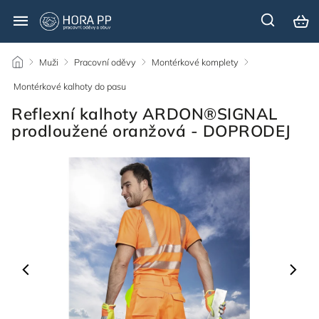
/
Muži
/
Pracovní oděvy
/
Montérkové komplety
/
Montérkové kalhoty do pasu
/
Reflexní kalhoty ARDON®SIGNAL
prodloužené oranžová - DOPRODEJ