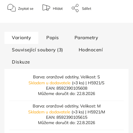
Zeptat se
Hlídat
Sdílet
Varianty
Popis
Parametry
Související soubory (3)
Hodnocení
Diskuze
Barva: oranžové odstíny, Velikost: S
Skladem u dodavatele
(>3 ks)
| H5921/S
EAN:
8592390105608
Můžeme doručit do:
22.8.2026
Barva: oranžové odstíny, Velikost: M
Skladem u dodavatele
(>3 ks)
| H5921/M
EAN:
8592390105615
Můžeme doručit do:
22.8.2026