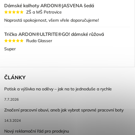
Dámské kalhoty ARDON®JASVENA šedá
ZŠ a MŠ Petrovice
Naprostá spokojenost, všem vřele doporučujeme!
Tričko ARDON®ULTRITE®GO! dámské růžová
Ruda Glasser
Super
ČLÁNKY
Potisk a výšivka na oděvy – jak na to jednoduše a rychle
7.7.2026
Značení pracovní obuvi, aneb jak vybrat spravné pracovní boty
14.3.2024
Nový reklamační řád pro prodejnu