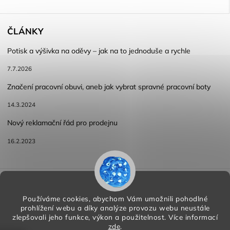
ČLÁNKY
Potisk a výšivka na oděvy – jak na to jednoduše a rychle
7.7.2026
Značení pracovní obuvi, aneb jak vybrat spravné pracovní boty
14.3.2024
Nový reklamační řád pro prodejnu
16.2.2023
Reklamace a vracení zboží
Obchodní podmínky
Podmínky ochrany osobních údajů
Používáme cookies, abychom Vám umožnili pohodlné
prohlížení webu a díky analýze provozu webu neustále
zlepšovali jeho funkce, výkon a použitelnost.
Více informací
zde
.
Copyright 2026
HORA PP s.r.o.
. Všechna práva vyhrazena.