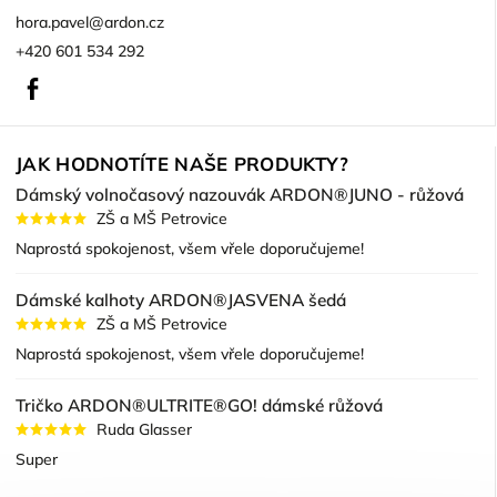
hora.pavel
@
ardon.cz
+420 601 534 292
Facebook
JAK HODNOTÍTE NAŠE PRODUKTY?
Dámský volnočasový nazouvák ARDON®JUNO - růžová
ZŠ a MŠ Petrovice
Naprostá spokojenost, všem vřele doporučujeme!
Dámské kalhoty ARDON®JASVENA šedá
ZŠ a MŠ Petrovice
Naprostá spokojenost, všem vřele doporučujeme!
Tričko ARDON®ULTRITE®GO! dámské růžová
Ruda Glasser
Super