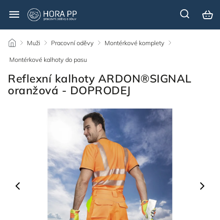
/
Muži
/
Pracovní oděvy
/
Montérkové komplety
/
Montérkové kalhoty do pasu
/
Reflexní kalhoty ARDON®SIGNAL
oranžová - DOPRODEJ