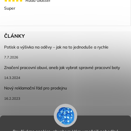
Ruda Glasser
Super
ČLÁNKY
Potisk a výšivka na oděvy – jak na to jednoduše a rychle
7.7.2026
Značení pracovní obuvi, aneb jak vybrat spravné pracovní boty
14.3.2024
Nový reklamační řád pro prodejnu
16.2.2023
Reklamace a vracení zboží
Obchodní podmínky
Podmínky ochrany osobních údajů