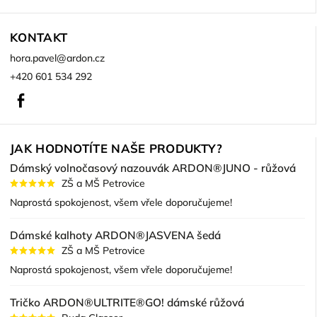
KONTAKT
hora.pavel
@
ardon.cz
+420 601 534 292
Facebook
JAK HODNOTÍTE NAŠE PRODUKTY?
Dámský volnočasový nazouvák ARDON®JUNO - růžová
ZŠ a MŠ Petrovice
Naprostá spokojenost, všem vřele doporučujeme!
Dámské kalhoty ARDON®JASVENA šedá
ZŠ a MŠ Petrovice
Naprostá spokojenost, všem vřele doporučujeme!
Tričko ARDON®ULTRITE®GO! dámské růžová