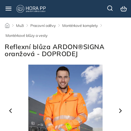
/
Muži
/
Pracovní oděvy
/
Montérkové komplety
/
Montérkové blůzy a vesty
/
Reflexní blůza ARDON®SIGNA
oranžová - DOPRODEJ