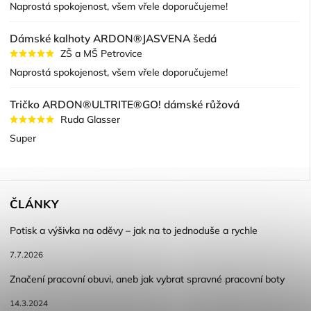
Naprostá spokojenost, všem vřele doporučujeme!
Dámské kalhoty ARDON®JASVENA šedá
ZŠ a MŠ Petrovice
Naprostá spokojenost, všem vřele doporučujeme!
Tričko ARDON®ULTRITE®GO! dámské růžová
Ruda Glasser
Super
ČLÁNKY
Potisk a výšivka na oděvy – jak na to jednoduše a rychle
7.7.2026
Značení pracovní obuvi, aneb jak vybrat spravné pracovní boty
14.3.2024