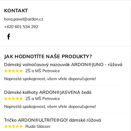
KONTAKT
hora.pavel
@
ardon.cz
+420 601 534 292
Facebook
JAK HODNOTÍTE NAŠE PRODUKTY?
Dámský volnočasový nazouvák ARDON®JUNO - růžová
ZŠ a MŠ Petrovice
Naprostá spokojenost, všem vřele doporučujeme!
Dámské kalhoty ARDON®JASVENA šedá
ZŠ a MŠ Petrovice
Naprostá spokojenost, všem vřele doporučujeme!
Tričko ARDON®ULTRITE®GO! dámské růžová
Ruda Glasser