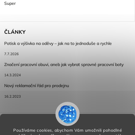
Super
ČLÁNKY
Potisk a výšivka na oděvy – jak na to jednoduše a rychle
7.7.2026
Značení pracovní obuvi, aneb jak vybrat spravné pracovní boty
14.3.2024
Nový reklamační řád pro prodejnu
16.2.2023
Reklamace a vracení zboží
Obchodní podmínky
Podmínky ochrany osobních údajů
Používáme cookies, abychom Vám umožnili pohodlné