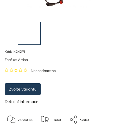
Kód:
I4242/R
Značka:
Ardon
Neohodnoceno
Zvolte variantu
Detailní informace
Zeptat se
Hlídat
Sdílet