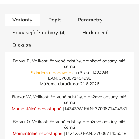
Varianty
Popis
Parametry
Související soubory (4)
Hodnocení
Diskuze
Barva: B, Velikost: červené odstíny, oranžové odstíny, bílá,
černá
Skladem u dodavatele
(>3 ks)
| I4242/B
EAN:
3700671404998
Můžeme doručit do:
21.8.2026
Barva: W, Velikost: červené odstíny, oranžové odstíny, bílá,
černá
Momentálně nedostupné
| I4242/W
EAN:
3700671404981
Barva: O, Velikost: červené odstíny, oranžové odstíny, bílá,
černá
Momentálně nedostupné
| I4242/O
EAN:
3700671405018