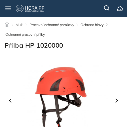
/
Muži
/
Pracovní ochranné pomůcky
/
Ochrana hlavy
/
Ochranné pracovní přilby
/
Přilba HP 1020000