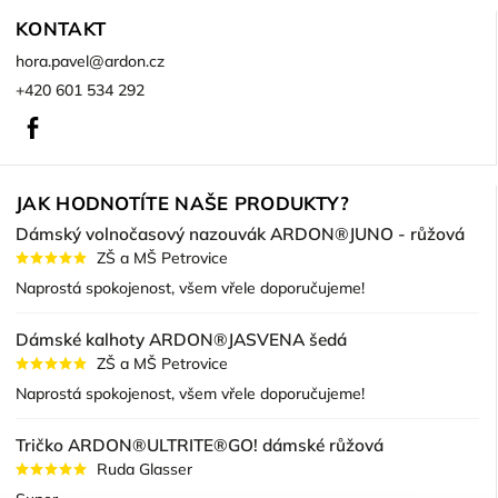
KONTAKT
hora.pavel
@
ardon.cz
+420 601 534 292
Facebook
JAK HODNOTÍTE NAŠE PRODUKTY?
Dámský volnočasový nazouvák ARDON®JUNO - růžová
ZŠ a MŠ Petrovice
Naprostá spokojenost, všem vřele doporučujeme!
Dámské kalhoty ARDON®JASVENA šedá
ZŠ a MŠ Petrovice
Naprostá spokojenost, všem vřele doporučujeme!
Tričko ARDON®ULTRITE®GO! dámské růžová
Ruda Glasser