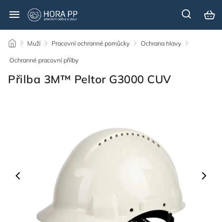
/
Muži
/
Pracovní ochranné pomůcky
/
Ochrana hlavy
/
Ochranné pracovní přilby
/
Přilba 3M™ Peltor G3000 CUV