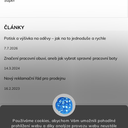
Super
ČLÁNKY
Potisk a výšivka na oděvy – jak na to jednoduše a rychle
7.7.2026
Značení pracovní obuvi, aneb jak vybrat spravné pracovní boty
14.3.2024
Nový reklamační řád pro prodejnu
16.2.2023
Reklamace a vracení zboží
Obchodní podmínky
Podmínky ochrany osobních údajů
Používáme cookies, abychom Vám umožnili pohodlné
prohlížení webu a díky analýze provozu webu neustále