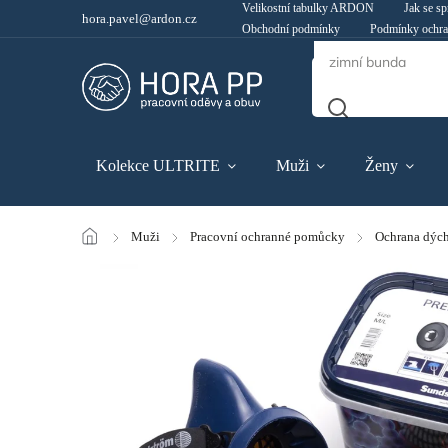
Velikostní tabulky ARDON
Jak se sp
hora.pavel@ardon.cz
Obchodní podmínky
Podmínky ochra
Kolekce ULTRITE
Muži
Ženy
/
Muži
/
Pracovní ochranné pomůcky
/
Ochrana dých