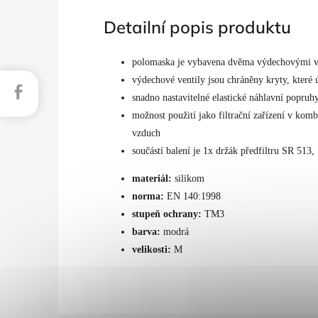
Detailní popis produktu
polomaska je vybavena dvěma výdechovými ve
výdechové ventily jsou chráněny kryty, které
Facebook
snadno nastavitelné elastické náhlavní popr
možnost použití jako filtrační zařízení v kom
vzduch
součástí balení je 1x držák předfiltru SR 513,
materiál:
silikom
norma:
EN 140:1998
stupeň ochrany:
TM3
barva:
modrá
velikosti:
M