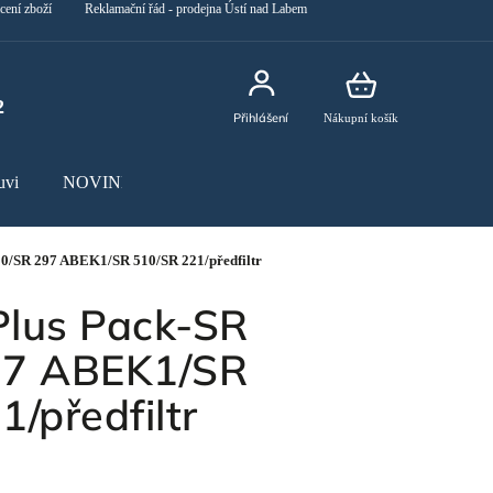
cení zboží
Reklamační řád - prodejna Ústí nad Labem
2
Přihlášení
Nákupní košík
uvi
NOVINKY
0/SR 297 ABEK1/SR 510/SR 221/předfiltr
lus Pack-SR
97 ABEK1/SR
/předfiltr