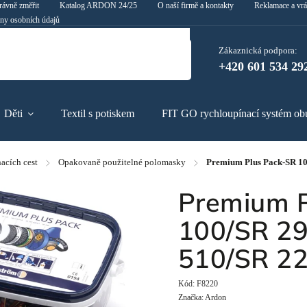
rávně změřit
Katalog ARDON 24/25
O naší firmě a kontakty
Reklamace a vrá
ny osobních údajů
Zákaznická podpora:
+420 601 534 29
Děti
Textil s potiskem
FIT GO rychloupínací systém ob
acích cest
/
Opakovaně použitelné polomasky
/
Premium Plus Pack-SR 10
Premium P
100/SR 2
510/SR 221
Kód:
F8220
Značka:
Ardon