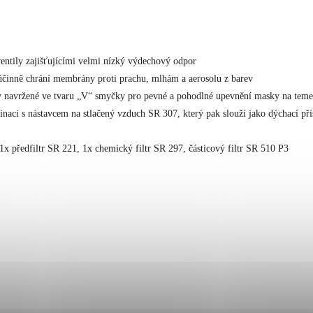
ntily zajišťujícími velmi nízký výdechový odpor
 účinně chrání membrány proti prachu, mlhám a aerosolu z barev
uhy navržené ve tvaru „V“ smyčky pro pevné a pohodlné upevnění masky na teme
binaci s nástavcem na stlačený vzduch SR 307, který pak slouží jako dýchací pří
 1x předfiltr SR 221, 1x chemický filtr SR 297, částicový filtr SR 510 P3