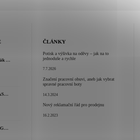
E
ČLÁNKY
Potisk a výšivka na oděvy – jak na to
jednoduše a rychle
Dámský volnočasový nazouvák ARDON®JUNO - růžová
7.7.2026
Značení pracovní obuvi, aneb jak vybrat
spravné pracovní boty
Dámské kalhoty ARDON®JASVENA šedá
14.3.2024
Nový reklamační řád pro prodejnu
16.2.2023
Tričko ARDON®ULTRITE®GO! dámské růžová