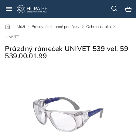
/
Muži
/
Pracovní ochranné pomůcky
/
Ochrana zraku
/
UNIVET
/
Prázdný rámeček UNIVET 539 vel. 59
539.00.01.99