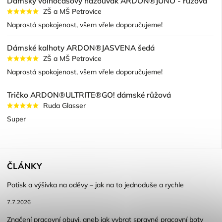
Dámský volnočasový nazouvák ARDON®JUNO - růžová
ZŠ a MŠ Petrovice
Naprostá spokojenost, všem vřele doporučujeme!
Dámské kalhoty ARDON®JASVENA šedá
ZŠ a MŠ Petrovice
Naprostá spokojenost, všem vřele doporučujeme!
Tričko ARDON®ULTRITE®GO! dámské růžová
Ruda Glasser
Super
ČLÁNKY
Potisk a výšivka na oděvy – jak na to jednoduše a rychle
7.7.2026
Značení pracovní obuvi, aneb jak vybrat spravné pracovní boty