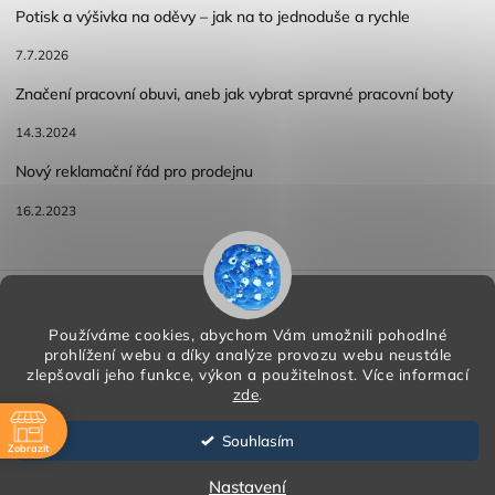
Potisk a výšivka na oděvy – jak na to jednoduše a rychle
7.7.2026
Značení pracovní obuvi, aneb jak vybrat spravné pracovní boty
14.3.2024
Nový reklamační řád pro prodejnu
16.2.2023
Reklamace a vracení zboží
Obchodní podmínky
Podmínky ochrany osobních údajů
Používáme cookies, abychom Vám umožnili pohodlné
prohlížení webu a díky analýze provozu webu neustále
zlepšovali jeho funkce, výkon a použitelnost.
Více informací
zde
.
Copyright 2026
HORA PP s.r.o.
. Všechna práva vyhrazena.
Vytvořil
Shoptet
| Design
Shoptak.cz
Souhlasím
Zobrazit
Vytvořil Shoptet
ě
Nastavení