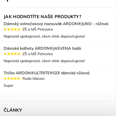
JAK HODNOTÍTE NAŠE PRODUKTY?
Dámský volnočasový nazouvák ARDON®JUNO - růžová
ZŠ a MŠ Petrovice
Naprostá spokojenost, všem vřele doporučujeme!
Dámské kalhoty ARDON®JASVENA šedá
ZŠ a MŠ Petrovice
Naprostá spokojenost, všem vřele doporučujeme!
Tričko ARDON®ULTRITE®GO! dámské růžová
Ruda Glasser
Super
ČLÁNKY