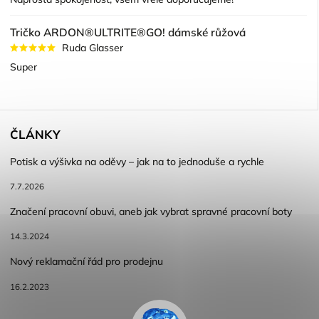
Tričko ARDON®ULTRITE®GO! dámské růžová
Ruda Glasser
Super
ČLÁNKY
Potisk a výšivka na oděvy – jak na to jednoduše a rychle
7.7.2026
Značení pracovní obuvi, aneb jak vybrat spravné pracovní boty
14.3.2024
Nový reklamační řád pro prodejnu
16.2.2023