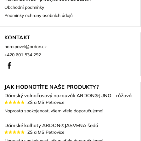
Obchodní podmínky
Podmínky ochrany osobních údajů
KONTAKT
hora.pavel
@
ardon.cz
+420 601 534 292
Facebook
JAK HODNOTÍTE NAŠE PRODUKTY?
Dámský volnočasový nazouvák ARDON®JUNO - růžová
ZŠ a MŠ Petrovice
Naprostá spokojenost, všem vřele doporučujeme!
Dámské kalhoty ARDON®JASVENA šedá
ZŠ a MŠ Petrovice
Naprostá spokojenost, všem vřele doporučujeme!