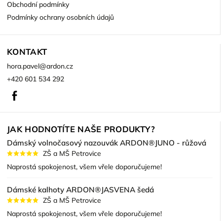
Obchodní podmínky
Podmínky ochrany osobních údajů
KONTAKT
hora.pavel
@
ardon.cz
+420 601 534 292
Facebook
JAK HODNOTÍTE NAŠE PRODUKTY?
Dámský volnočasový nazouvák ARDON®JUNO - růžová
ZŠ a MŠ Petrovice
Naprostá spokojenost, všem vřele doporučujeme!
Dámské kalhoty ARDON®JASVENA šedá
ZŠ a MŠ Petrovice
Naprostá spokojenost, všem vřele doporučujeme!