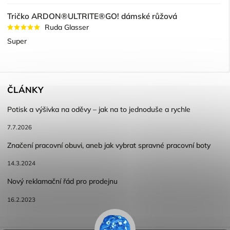
Tričko ARDON®ULTRITE®GO! dámské růžová
Ruda Glasser
Super
ČLÁNKY
Potisk a výšivka na oděvy – jak na to jednoduše a rychle
7.7.2026
Značení pracovní obuvi, aneb jak vybrat spravné pracovní boty
14.3.2024
Nový reklamační řád pro prodejnu
16.2.2023