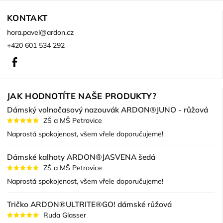
KONTAKT
hora.pavel
@
ardon.cz
+420 601 534 292
Facebook
JAK HODNOTÍTE NAŠE PRODUKTY?
Dámský volnočasový nazouvák ARDON®JUNO - růžová
ZŠ a MŠ Petrovice
Naprostá spokojenost, všem vřele doporučujeme!
Dámské kalhoty ARDON®JASVENA šedá
ZŠ a MŠ Petrovice
Naprostá spokojenost, všem vřele doporučujeme!
Tričko ARDON®ULTRITE®GO! dámské růžová
Ruda Glasser