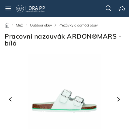
/
Muži
/
Outdoor obuv
/
Přezůvky a domácí obuv
/
Pracovní nazouvák ARDON®MARS -
bílá