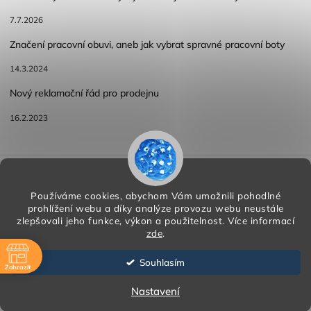
7.7.2026
Značení pracovní obuvi, aneb jak vybrat spravné pracovní boty
14.3.2024
Nový reklamační řád pro prodejnu
16.2.2023
Reklamace a vracení zboží
Obchodní podmínky
Podmínky ochrany osobních údajů
Používáme cookies, abychom Vám umožnili pohodlné
prohlížení webu a díky analýze provozu webu neustále
zlepšovali jeho funkce, výkon a použitelnost.
Více informací
zde
.
Copyright 2026
HORA PP s.r.o.
. Všechna práva vyhrazena.
Vytvořil
Shoptet
| Design
Shoptak.cz
Souhlasím
Zobrazit
Vytvořil Shoptet
ě
Nastavení