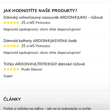
JAK HODNOTÍTE NAŠE PRODUKTY?
Dámský volnočasový nazouvák ARDON®JUNO - růžová
ZŠ a MŠ Petrovice
Naprostá spokojenost, všem vřele doporučujeme!
Dámské kalhoty ARDON®JASVENA šedá
ZŠ a MŠ Petrovice
Naprostá spokojenost, všem vřele doporučujeme!
Tričko ARDON®ULTRITE®GO! dámské růžová
Ruda Glasser
Super
ČLÁNKY
Potisk a výšivka na oděvy – jak na to jednoduše a rychle