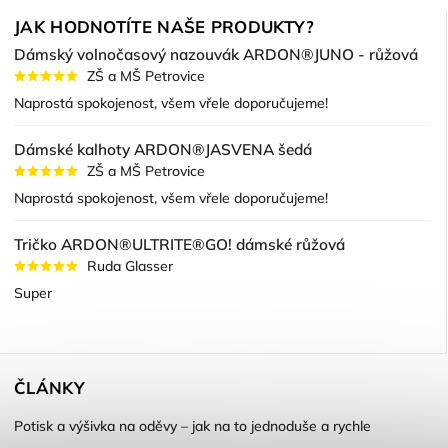
JAK HODNOTÍTE NAŠE PRODUKTY?
Dámský volnočasový nazouvák ARDON®JUNO - růžová
ZŠ a MŠ Petrovice
Naprostá spokojenost, všem vřele doporučujeme!
Dámské kalhoty ARDON®JASVENA šedá
ZŠ a MŠ Petrovice
Naprostá spokojenost, všem vřele doporučujeme!
Tričko ARDON®ULTRITE®GO! dámské růžová
Ruda Glasser
Super
ČLÁNKY
Potisk a výšivka na oděvy – jak na to jednoduše a rychle