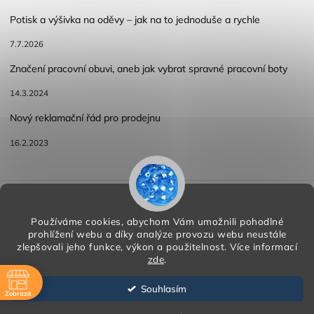
Potisk a výšivka na oděvy – jak na to jednoduše a rychle
7.7.2026
Značení pracovní obuvi, aneb jak vybrat spravné pracovní boty
14.3.2024
Nový reklamační řád pro prodejnu
16.2.2023
Reklamace a vracení zboží
Obchodní podmínky
Podmínky ochrany osobních údajů
Používáme cookies, abychom Vám umožnili pohodlné
prohlížení webu a díky analýze provozu webu neustále
zlepšovali jeho funkce, výkon a použitelnost.
Více informací
zde
.
Copyright 2026
HORA PP s.r.o.
. Všechna práva vyhrazena.
Vytvořil
Shoptet
| Design
Shoptak.cz
Souhlasím
Zobrazit
Vytvořil Shoptet
ě