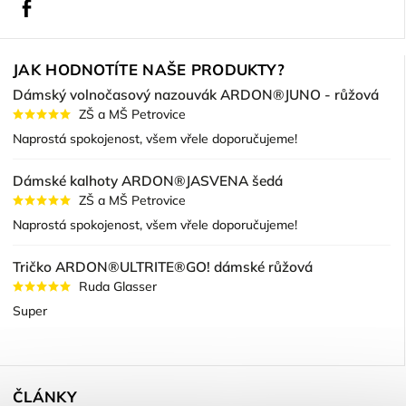
Facebook
JAK HODNOTÍTE NAŠE PRODUKTY?
Dámský volnočasový nazouvák ARDON®JUNO - růžová
ZŠ a MŠ Petrovice
Naprostá spokojenost, všem vřele doporučujeme!
Dámské kalhoty ARDON®JASVENA šedá
ZŠ a MŠ Petrovice
Naprostá spokojenost, všem vřele doporučujeme!
Tričko ARDON®ULTRITE®GO! dámské růžová
Ruda Glasser
Super
ČLÁNKY