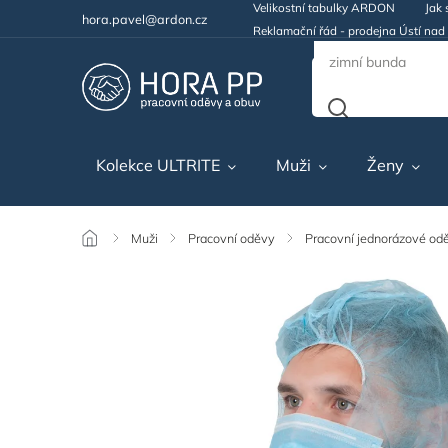
Velikostní tabulky ARDON
Jak 
hora.pavel@ardon.cz
Reklamační řád - prodejna Ústí na
Kolekce ULTRITE
Muži
Ženy
/
Muži
/
Pracovní oděvy
/
Pracovní jednorázové od