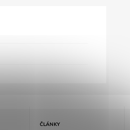
E
ČLÁNKY