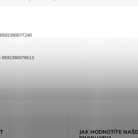
8592390077240
:
8592390078513
T
JAK HODNOTÍTE NAŠ