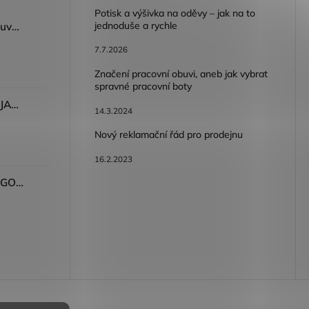
Potisk a výšivka na oděvy – jak na to
jednoduše a rychle
Dámský volnočasový nazouvák ARDON®JUNO - růžová
7.7.2026
Značení pracovní obuvi, aneb jak vybrat
spravné pracovní boty
Dámské kalhoty ARDON®JASVENA šedá
14.3.2024
Nový reklamační řád pro prodejnu
16.2.2023
Tričko ARDON®ULTRITE®GO! dámské růžová
bních údajů