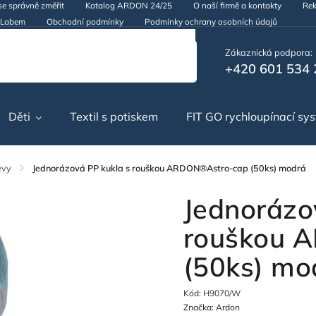
se správně změřit
Katalog ARDON 24/25
O naší firmě a kontakty
Rek
d Labem
Obchodní podmínky
Podmínky ochrany osobních údajů
Zákaznická podpora:
+420 601 534 
Děti
Textil s potiskem
FIT GO rychloupínací sy
ěvy
/
Jednorázová PP kukla s rouškou ARDON®Astro-cap (50ks) modrá
Jednorázo
rouškou 
(50ks) mo
Kód:
H9070/W
Značka:
Ardon