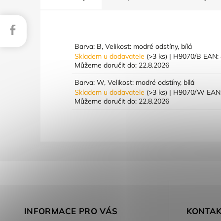
Facebook
Barva: B, Velikost: modré odstíny, bílá
Skladem u dodavatele
(>3 ks)
| H9070/B
EAN:
Můžeme doručit do:
22.8.2026
Barva: W, Velikost: modré odstíny, bílá
Skladem u dodavatele
(>3 ks)
| H9070/W
EAN
Můžeme doručit do:
22.8.2026
INFORMACE PRO VÁS
KONTAK