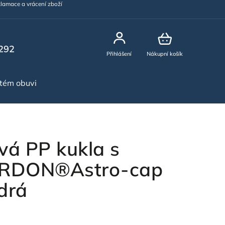
lamace a vrácení zboží
292
Přihlášení
Nákupní košík
stém obuvi
NOVINKY
vá PP kukla s
ARDON®Astro-cap
drá