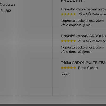
PRODUKTY?
@
ardon.cz
534 292
ZŠ a MŠ Petrovice
ook
Naprostá spokojenost, všem
vřele doporučujeme!
ZŠ a MŠ Petrovice
Naprostá spokojenost, všem
vřele doporučujeme!
Ruda Glasser
Super
a vracení zboží
Obchodní podmínky
Podmínky ochrany oso