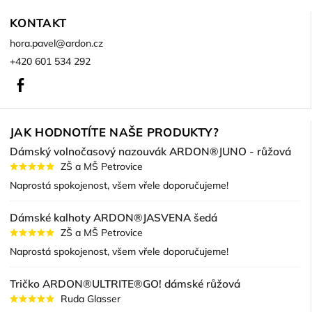
KONTAKT
hora.pavel
@
ardon.cz
+420 601 534 292
Facebook
JAK HODNOTÍTE NAŠE PRODUKTY?
Dámský volnočasový nazouvák ARDON®JUNO - růžová
ZŠ a MŠ Petrovice
Naprostá spokojenost, všem vřele doporučujeme!
Dámské kalhoty ARDON®JASVENA šedá
ZŠ a MŠ Petrovice
Naprostá spokojenost, všem vřele doporučujeme!
Tričko ARDON®ULTRITE®GO! dámské růžová
Ruda Glasser