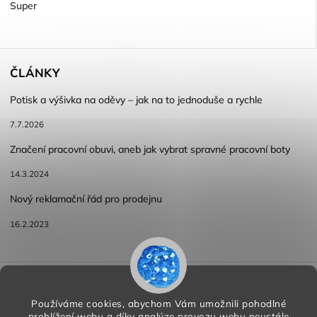
Super
ČLÁNKY
Potisk a výšivka na oděvy – jak na to jednoduše a rychle
7.7.2026
Značení pracovní obuvi, aneb jak vybrat spravné pracovní boty
14.3.2024
Nový reklamační řád pro prodejnu
16.2.2023
Reklamace a vracení zboží
Obchodní podmínky
Podmínky ochrany osobních údajů
Používáme cookies, abychom Vám umožnili pohodlné
prohlížení webu a díky analýze provozu webu neustále