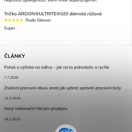
Naprostá spokojenost, všem vřele doporučujeme!
Tričko ARDON®ULTRITE®GO! dámské růžová
Ruda Glasser
Super
ČLÁNKY
Potisk a výšivka na oděvy – jak na to jednoduše a rychle
7.7.2026
Značení pracovní obuvi, aneb jak vybrat spravné pracovní boty
14.3.2024
Nový reklamační řád pro prodejnu
16.2.2023