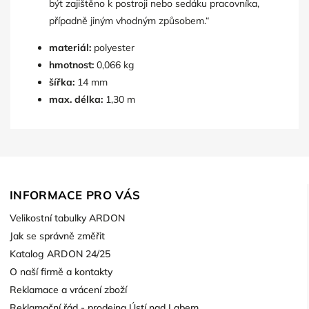
být zajištěno k postroji nebo sedáku pracovníka,
případně jiným vhodným způsobem.“
materiál:
polyester
hmotnost:
0,066 kg
šířka:
14 mm
max. délka:
1,30 m
INFORMACE PRO VÁS
Velikostní tabulky ARDON
Jak se správně změřit
Katalog ARDON 24/25
O naší firmě a kontakty
Reklamace a vrácení zboží
Reklamační řád - prodejna Ústí nad Labem