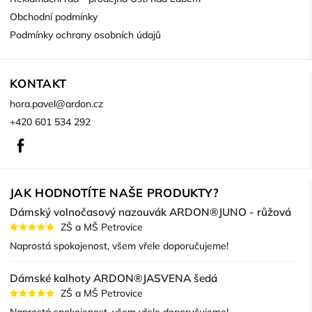
Obchodní podmínky
Podmínky ochrany osobních údajů
KONTAKT
hora.pavel
@
ardon.cz
+420 601 534 292
Facebook
JAK HODNOTÍTE NAŠE PRODUKTY?
Dámský volnočasový nazouvák ARDON®JUNO - růžová
ZŠ a MŠ Petrovice
Naprostá spokojenost, všem vřele doporučujeme!
Dámské kalhoty ARDON®JASVENA šedá
ZŠ a MŠ Petrovice