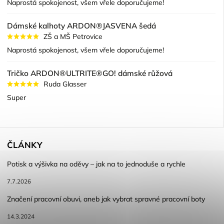
Naprostá spokojenost, všem vřele doporučujeme!
Dámské kalhoty ARDON®JASVENA šedá
ZŠ a MŠ Petrovice
Naprostá spokojenost, všem vřele doporučujeme!
Tričko ARDON®ULTRITE®GO! dámské růžová
Ruda Glasser
Super
ČLÁNKY
Potisk a výšivka na oděvy – jak na to jednoduše a rychle
7.7.2026
Značení pracovní obuvi, aneb jak vybrat spravné pracovní boty
14.3.2024