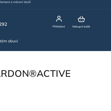
lamace a vrácení zboží
292
Přihlášení
Nákupní košík
stém obuvi
NOVINKY
 ARDON®ACTIVE