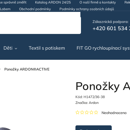
se správně změřit
Katalog ARDON 24/25
O naší firmě a kontakty
Rek
d Labem
Obchodní podmínky
Podmínky ochrany osobních údajů
Zákaznická podpora:
+420 601 534 
Děti
Textil s potiskem
FIT GO rychloupínací sy
Ponožky ARDON®ACTIVE
Ponožky
Kód:
H1472/36-38
Značka:
Ardon
Neohodnoceno