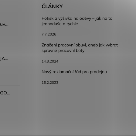
E
ČLÁNKY
Potisk a výšivka na oděvy – jak na to
jednoduše a rychle
Dámský volnočasový nazouvák ARDON®JUNO - růžová
7.7.2026
Značení pracovní obuvi, aneb jak vybrat
spravné pracovní boty
Dámské kalhoty ARDON®JASVENA šedá
14.3.2024
Nový reklamační řád pro prodejnu
16.2.2023
Tričko ARDON®ULTRITE®GO! dámské růžová