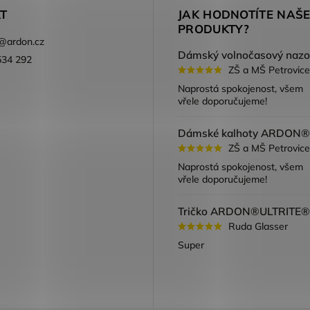
T
JAK HODNOTÍTE NAŠ
PRODUKTY?
@
ardon.cz
534 292
ZŠ a MŠ Petrovice
ook
Naprostá spokojenost, všem
vřele doporučujeme!
ZŠ a MŠ Petrovice
Naprostá spokojenost, všem
vřele doporučujeme!
Ruda Glasser
Super