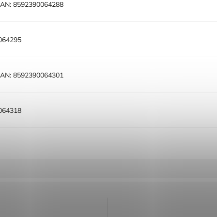
AN:
8592390064288
064295
AN:
8592390064301
064318