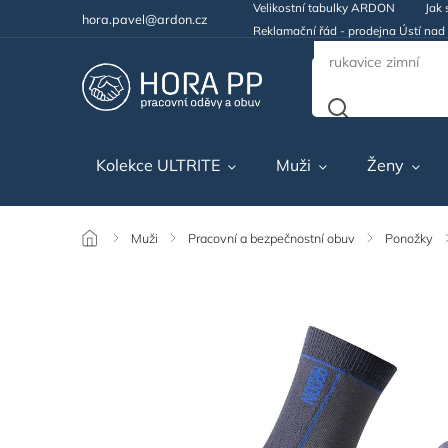
Velikostní tabulky ARDON
Jak 
hora.pavel@ardon.cz
Reklamační řád - prodejna Ústí na
Kolekce ULTRITE
Muži
Ženy
/
Muži
/
Pracovní a bezpečnostní obuv
/
Ponožky
/