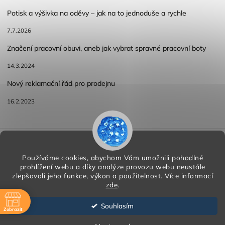
Potisk a výšivka na oděvy – jak na to jednoduše a rychle
7.7.2026
Značení pracovní obuvi, aneb jak vybrat spravné pracovní boty
14.3.2024
Nový reklamační řád pro prodejnu
16.2.2023
Reklamace a vracení zboží
Obchodní podmínky
Podmínky ochrany osobních údajů
Používáme cookies, abychom Vám umožnili pohodlné
prohlížení webu a díky analýze provozu webu neustále
zlepšovali jeho funkce, výkon a použitelnost.
Více informací
zde
.
Copyright 2026
HORA PP s.r.o.
. Všechna práva vyhrazena.
Vytvořil
Shoptet
| Design
Shoptak.cz
Souhlasím
Zobrazit
Vytvořil Shoptet
ě