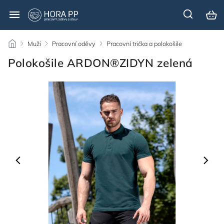
/
Muži
/
Pracovní oděvy
/
Pracovní trička a polokošile
/
Polokošile ARDON®ZIDYN zelená