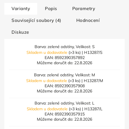
Varianty
Popis
Parametry
Související soubory (4)
Hodnocení
Diskuze
Barva: zelené odstíny, Velikost: S
Skladem u dodavatele
(>3 ks)
| H13287/S
EAN:
8592390357892
Můžeme doručit do:
22.8.2026
Barva: zelené odstíny, Velikost: M
Skladem u dodavatele
(>3 ks)
| H13287/M
EAN:
8592390357908
Můžeme doručit do:
22.8.2026
Barva: zelené odstíny, Velikost: L
Skladem u dodavatele
(>3 ks)
| H13287/L
EAN:
8592390357915
Můžeme doručit do:
22.8.2026