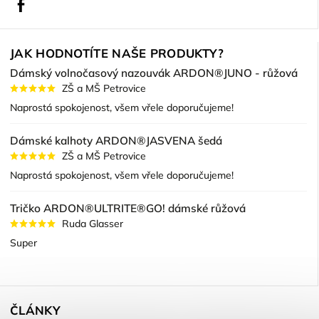
Facebook
JAK HODNOTÍTE NAŠE PRODUKTY?
Dámský volnočasový nazouvák ARDON®JUNO - růžová
ZŠ a MŠ Petrovice
Naprostá spokojenost, všem vřele doporučujeme!
Dámské kalhoty ARDON®JASVENA šedá
ZŠ a MŠ Petrovice
Naprostá spokojenost, všem vřele doporučujeme!
Tričko ARDON®ULTRITE®GO! dámské růžová
Ruda Glasser
Super
ČLÁNKY