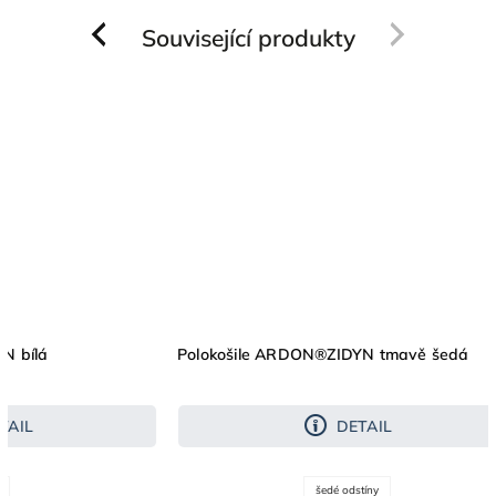
Související produkty
Previous
Next
Polokošile ARDON®ZIDYN tmavě šedá
DETAIL
šedé odstíny