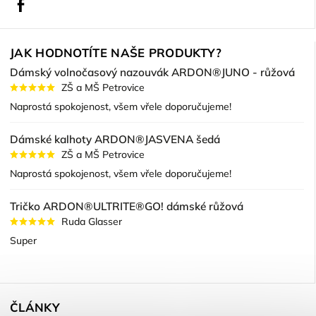
Facebook
JAK HODNOTÍTE NAŠE PRODUKTY?
Dámský volnočasový nazouvák ARDON®JUNO - růžová
ZŠ a MŠ Petrovice
Naprostá spokojenost, všem vřele doporučujeme!
Dámské kalhoty ARDON®JASVENA šedá
ZŠ a MŠ Petrovice
Naprostá spokojenost, všem vřele doporučujeme!
Tričko ARDON®ULTRITE®GO! dámské růžová
Ruda Glasser
Super
ČLÁNKY