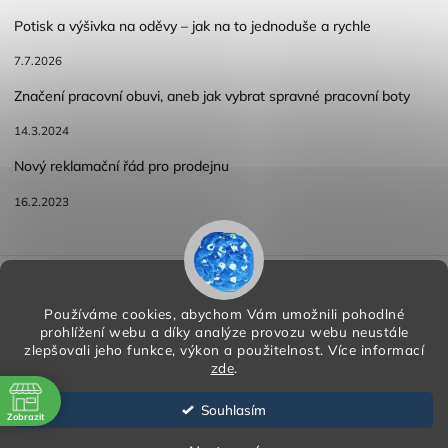
Potisk a výšivka na oděvy – jak na to jednoduše a rychle
7.7.2026
Značení pracovní obuvi, aneb jak vybrat spravné pracovní boty
14.3.2024
Nový reklamační řád pro prodejnu
16.2.2023
Reklamace a vracení zboží
Obchodní podmínky
Podmínky ochrany osobních údajů
Používáme cookies, abychom Vám umožnili pohodlné
prohlížení webu a díky analýze provozu webu neustále
zlepšovali jeho funkce, výkon a použitelnost.
Více informací
zde
.
Copyright 2026
HORA PP s.r.o.
. Všechna práva vyhrazena.
Vytvořil
Shoptet
| Design
Shoptak.cz
Souhlasím
Zobrazit
Vytvořil Shoptet
ě