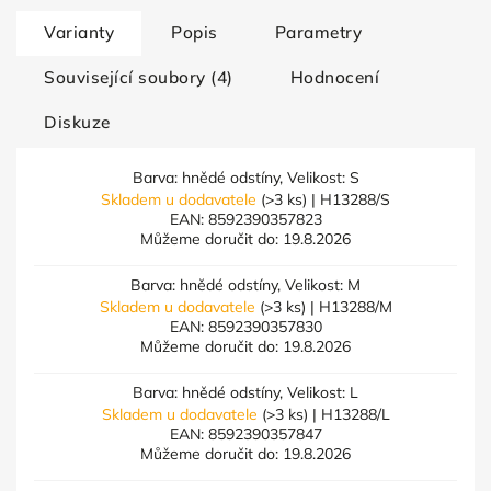
Varianty
Popis
Parametry
Související soubory (4)
Hodnocení
Diskuze
Barva: hnědé odstíny, Velikost: S
Skladem u dodavatele
(>3 ks)
| H13288/S
EAN:
8592390357823
Můžeme doručit do:
19.8.2026
Barva: hnědé odstíny, Velikost: M
Skladem u dodavatele
(>3 ks)
| H13288/M
EAN:
8592390357830
Můžeme doručit do:
19.8.2026
Barva: hnědé odstíny, Velikost: L
Skladem u dodavatele
(>3 ks)
| H13288/L
EAN:
8592390357847
Můžeme doručit do:
19.8.2026