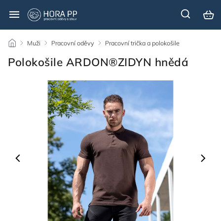
/
Muži
/
Pracovní oděvy
/
Pracovní trička a polokošile
/
Polokošile ARDON®ZIDYN hnědá