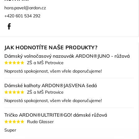
hora.pavel
@
ardon.cz
+420 601 534 292
Facebook
JAK HODNOTÍTE NAŠE PRODUKTY?
Dámský volnočasový nazouvák ARDON®JUNO - růžová
ZŠ a MŠ Petrovice
Naprostá spokojenost, všem vřele doporučujeme!
Dámské kalhoty ARDON®JASVENA šedá
ZŠ a MŠ Petrovice
Naprostá spokojenost, všem vřele doporučujeme!
Tričko ARDON®ULTRITE®GO! dámské růžová
Ruda Glasser
Super