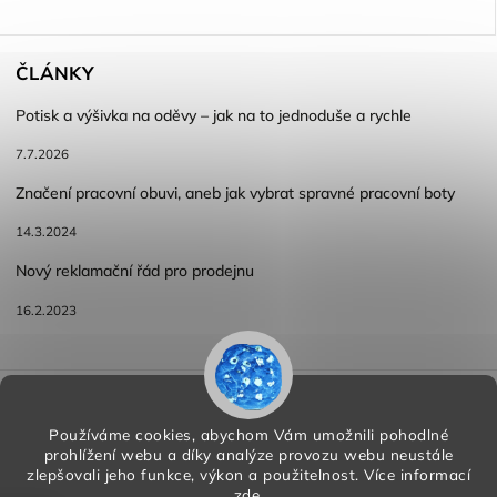
ČLÁNKY
Potisk a výšivka na oděvy – jak na to jednoduše a rychle
7.7.2026
Značení pracovní obuvi, aneb jak vybrat spravné pracovní boty
14.3.2024
Nový reklamační řád pro prodejnu
16.2.2023
Reklamace a vracení zboží
Obchodní podmínky
Podmínky ochrany osobních údajů
Používáme cookies, abychom Vám umožnili pohodlné
prohlížení webu a díky analýze provozu webu neustále
zlepšovali jeho funkce, výkon a použitelnost.
Více informací
zde
.