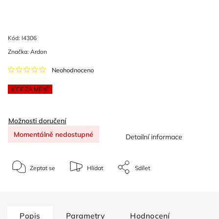
Kód:
I4306
Značka:
Ardon
Neohodnoceno
VÍCE ZA MÉNĚ
Možnosti doručení
Momentálně nedostupné
Detailní informace
Zeptat se
Hlídat
Sdílet
Popis
Parametry
Hodnocení