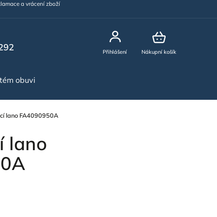
lamace a vrácení zboží
292
Přihlášení
Nákupní košík
stém obuvi
NOVINKY
cí lano FA4090950A
í lano
50A