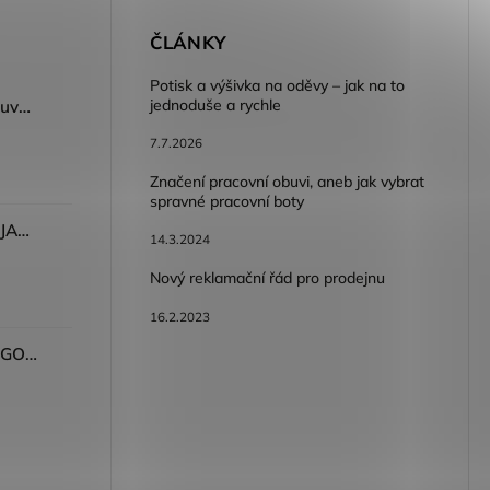
E
ČLÁNKY
Potisk a výšivka na oděvy – jak na to
jednoduše a rychle
Dámský volnočasový nazouvák ARDON®JUNO - růžová
7.7.2026
Značení pracovní obuvi, aneb jak vybrat
spravné pracovní boty
Dámské kalhoty ARDON®JASVENA šedá
14.3.2024
Nový reklamační řád pro prodejnu
16.2.2023
Tričko ARDON®ULTRITE®GO! dámské růžová