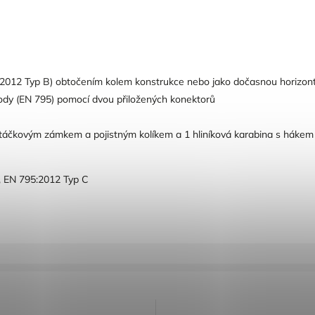
5:2012 Typ B) obtočením kolem konstrukce nebo jako dočasnou horizontá
body (EN 795) pomocí dvou přiložených konektorů
rtotáčkovým zámkem a pojistným kolíkem a 1 hliníková karabina s háke
, EN 795:2012 Typ C