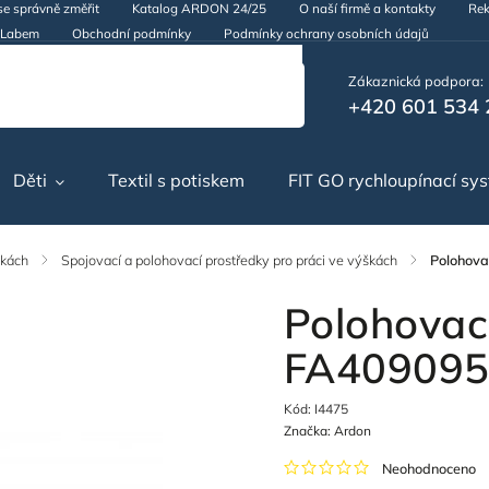
se správně změřit
Katalog ARDON 24/25
O naší firmě a kontakty
Rek
d Labem
Obchodní podmínky
Podmínky ochrany osobních údajů
Zákaznická podpora:
+420 601 534 
Děti
Textil s potiskem
FIT GO rychloupínací sy
škách
/
Spojovací a polohovací prostředky pro práci ve výškách
/
Polohova
Polohovac
FA40909
Kód:
I4475
Značka:
Ardon
Neohodnoceno