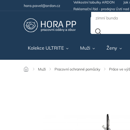
Velikostní tabulky ARDON
Jak 
hora.pavel@ardon.cz
Reklamační řád - prodejna Ústí na
Kolekce ULTRITE
Muži
Ženy
/
Muži
/
Pracovní ochranné pomůcky
/
Práce ve vý