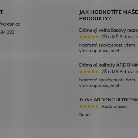
T
JAK HODNOTÍTE NAŠ
PRODUKTY?
@
ardon.cz
534 292
ZŠ a MŠ Petrovice
ook
Naprostá spokojenost, všem
vřele doporučujeme!
ZŠ a MŠ Petrovice
Naprostá spokojenost, všem
vřele doporučujeme!
Ruda Glasser
Super