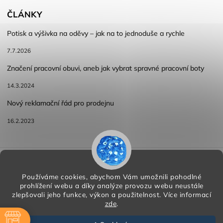
ČLÁNKY
Potisk a výšivka na oděvy – jak na to jednoduše a rychle
7.7.2026
Značení pracovní obuvi, aneb jak vybrat spravné pracovní boty
14.3.2024
Nový reklamační řád pro prodejnu
16.2.2023
Reklamace a vracení zboží
Obchodní podmínky
Podmínky ochrany osobních údajů
Používáme cookies, abychom Vám umožnili pohodlné
prohlížení webu a díky analýze provozu webu neustále
zlepšovali jeho funkce, výkon a použitelnost.
Více informací
zde
.
Copyright 2026
HORA PP s.r.o.
. Všechna práva vyhrazena.
Vytvořil
Shoptet
| Design
Shoptak.cz