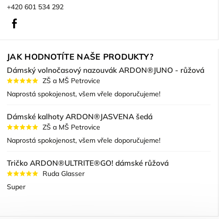
+420 601 534 292
Facebook
JAK HODNOTÍTE NAŠE PRODUKTY?
Dámský volnočasový nazouvák ARDON®JUNO - růžová
ZŠ a MŠ Petrovice
Naprostá spokojenost, všem vřele doporučujeme!
Dámské kalhoty ARDON®JASVENA šedá
ZŠ a MŠ Petrovice
Naprostá spokojenost, všem vřele doporučujeme!
Tričko ARDON®ULTRITE®GO! dámské růžová
Ruda Glasser
Super