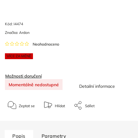
Kód:
I4474
Značka:
Ardon
Neohodnoceno
VÍCE ZA MÉNĚ
Možnosti doručení
Momentálně nedostupné
Detailní informace
Zeptat se
Hlídat
Sdílet
Popis
Parametry