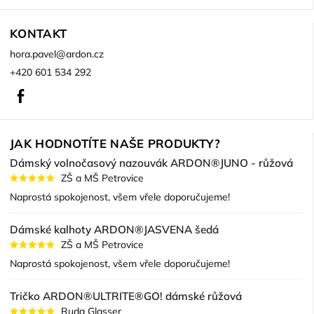
KONTAKT
hora.pavel
@
ardon.cz
+420 601 534 292
Facebook
JAK HODNOTÍTE NAŠE PRODUKTY?
Dámský volnočasový nazouvák ARDON®JUNO - růžová
ZŠ a MŠ Petrovice
Naprostá spokojenost, všem vřele doporučujeme!
Dámské kalhoty ARDON®JASVENA šedá
ZŠ a MŠ Petrovice
Naprostá spokojenost, všem vřele doporučujeme!
Tričko ARDON®ULTRITE®GO! dámské růžová
Ruda Glasser