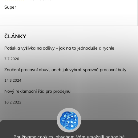
Super
ČLÁNKY
Potisk a výšivka na oděvy – jak na to jednoduše a rychle
7.7.2026
Značení pracovní obuvi, aneb jak vybrat spravné pracovní boty
14.3.2024
Nový reklamační řád pro prodejnu
16.2.2023
Reklamace a vracení zboží
Obchodní podmínky
Podmínky ochrany osobních údajů
Používáme cookies, abychom Vám umožnili pohodlné