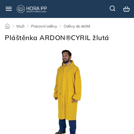
/
Muži
/
Pracovní oděvy
/
Oděvy do deště
/
Pláštěnka ARDON®CYRIL žlutá