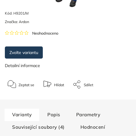
Kód:
H9201/M
Značka:
Ardon
Neohodnoceno
Zvolte variantu
Detailní informace
Zeptat se
Hlídat
Sdílet
Varianty
Popis
Parametry
Související soubory (4)
Hodnocení