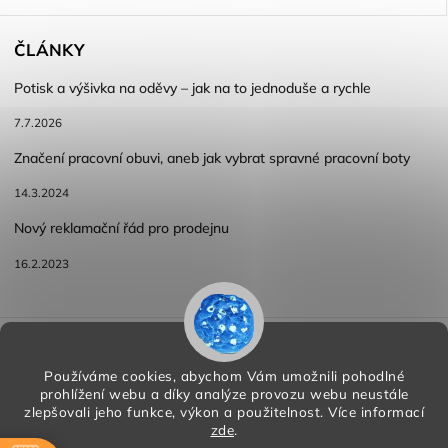
ČLÁNKY
Potisk a výšivka na oděvy – jak na to jednoduše a rychle
7.7.2026
Značení pracovní obuvi, aneb jak vybrat spravné pracovní boty
14.3.2024
Nový reklamační řád pro prodejnu
16.2.2023
Reklamace a vracení zboží
Obchodní podmínky
Podmínky ochrany osobních údajů
Používáme cookies, abychom Vám umožnili pohodlné
prohlížení webu a díky analýze provozu webu neustále
zlepšovali jeho funkce, výkon a použitelnost.
Více informací
zde
.
Copyright 2026
HORA PP s.r.o.
. Všechna práva vyhrazena.