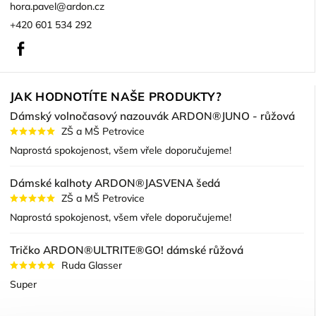
hora.pavel
@
ardon.cz
+420 601 534 292
Facebook
JAK HODNOTÍTE NAŠE PRODUKTY?
Dámský volnočasový nazouvák ARDON®JUNO - růžová
ZŠ a MŠ Petrovice
Naprostá spokojenost, všem vřele doporučujeme!
Dámské kalhoty ARDON®JASVENA šedá
ZŠ a MŠ Petrovice
Naprostá spokojenost, všem vřele doporučujeme!
Tričko ARDON®ULTRITE®GO! dámské růžová
Ruda Glasser
Super