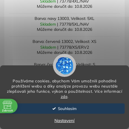
Skladem
| 73778/4XL/NAV
Můžeme doručit do:
10.8.2026
Barva: navy 13003, Velikost: 5XL
Skladem
| 73778/5XL/NAV
Můžeme doručit do:
10.8.2026
Barva: červená 13002, Velikost: XS
Skladem
| 73778/XS/ERV2
Můžeme doručit do:
10.8.2026
Barva: červená 13002, Velikost: S
Skladem
| 73778/S/ERV2
Můžeme doručit do:
10.8.2026
Používáme cookies, abychom Vám umožnili pohodlné
prohlížení webu a díky analýze provozu webu neustále
Barva: červená 13002, Velikost: M
zlepšovali jeho funkce, výkon a použitelnost.
Více informací
Skladem
| 73778/M/ERV2
zde
.
Můžeme doručit do:
10.8.2026
Souhlasím
Barva: červená 13002, Velikost: L
Zobrazit
Skladem
| 73778/L/ERV2
ě
Nastavení
Můžeme doručit do:
10.8.2026