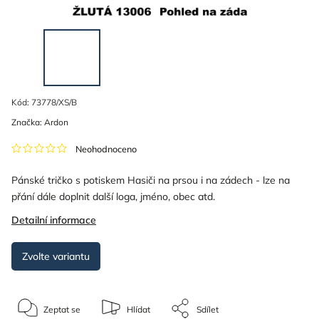
Kód:
73778/XS/B
Značka:
Ardon
Neohodnoceno
Pánské tričko s potiskem Hasiči na prsou i na zádech - lze na
přání dále doplnit další loga, jméno, obec atd.
Detailní informace
Zvolte variantu
Zeptat se
Hlídat
Sdílet