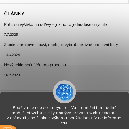
ČLÁNKY
Potisk a výšivka na oděvy – jak na to jednoduše a rychle
7.7.2026
Značení pracovní obuvi, aneb jak vybrat spravné pracovní boty
14.3.2024
Nový reklamační řád pro prodejnu
16.2.2023
Reklamace a vracení zboží
Obchodní podmínky
Podmínky ochrany osobních údajů
Používáme cookies, abychom Vám umožnili pohodlné
prohlížení webu a díky analýze provozu webu neustále
zlepšovali jeho funkce, výkon a použitelnost.
Více informací
zde
.
Copyright 2026
HORA PP s.r.o.
. Všechna práva vyhrazena.