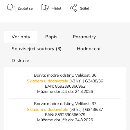
Zeptat se
Hlídat
Sdílet
Varianty
Popis
Parametry
Související soubory (3)
Hodnocení
Diskuze
Barva: modré odstíny, Velikost: 36
Skladem u dodavatele
(>3 ks)
| G3438/36
EAN:
8592390366962
Můžeme doručit do:
24.8.2026
Barva: modré odstíny, Velikost: 37
Skladem u dodavatele
(>3 ks)
| G3438/37
EAN:
8592390366979
Můžeme doručit do:
24.8.2026