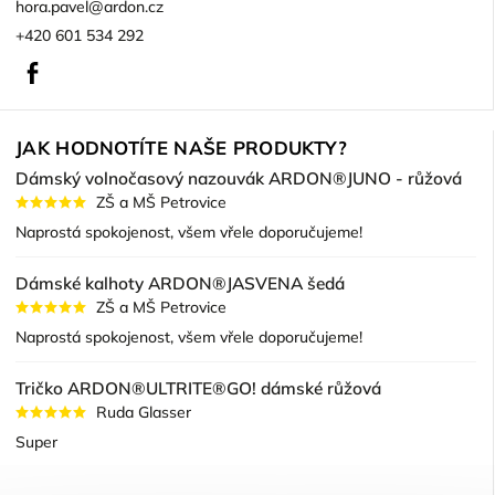
hora.pavel
@
ardon.cz
+420 601 534 292
Facebook
JAK HODNOTÍTE NAŠE PRODUKTY?
Dámský volnočasový nazouvák ARDON®JUNO - růžová
ZŠ a MŠ Petrovice
Naprostá spokojenost, všem vřele doporučujeme!
Dámské kalhoty ARDON®JASVENA šedá
ZŠ a MŠ Petrovice
Naprostá spokojenost, všem vřele doporučujeme!
Tričko ARDON®ULTRITE®GO! dámské růžová
Ruda Glasser
Super