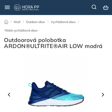
/
Muži
/
Outdoor obuv
/
Vycházková obuv
/
Nízká vycházková obuv
/
Outdoorová polobotka
ARDON®ULTRITE®AIR LOW modrá