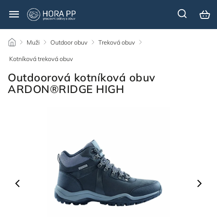
/
Muži
/
Outdoor obuv
/
Treková obuv
/
Kotníková treková obuv
/
Outdoorová kotníková obuv
ARDON®RIDGE HIGH