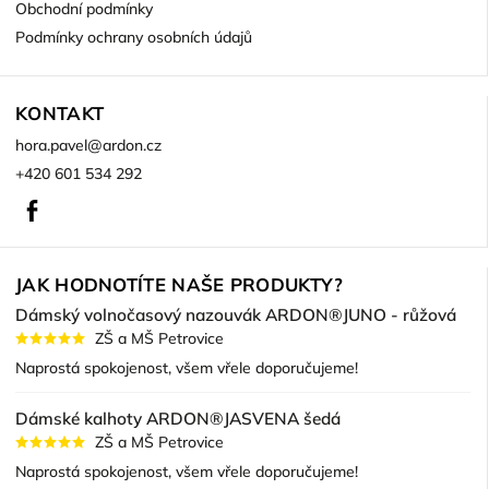
Obchodní podmínky
Podmínky ochrany osobních údajů
KONTAKT
hora.pavel
@
ardon.cz
+420 601 534 292
Facebook
JAK HODNOTÍTE NAŠE PRODUKTY?
Dámský volnočasový nazouvák ARDON®JUNO - růžová
ZŠ a MŠ Petrovice
Naprostá spokojenost, všem vřele doporučujeme!
Dámské kalhoty ARDON®JASVENA šedá
ZŠ a MŠ Petrovice
Naprostá spokojenost, všem vřele doporučujeme!