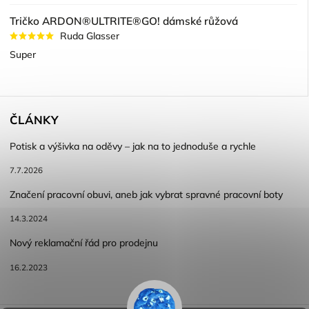
Tričko ARDON®ULTRITE®GO! dámské růžová
Ruda Glasser
Super
ČLÁNKY
Potisk a výšivka na oděvy – jak na to jednoduše a rychle
7.7.2026
Značení pracovní obuvi, aneb jak vybrat spravné pracovní boty
14.3.2024
Nový reklamační řád pro prodejnu
16.2.2023