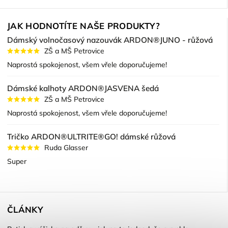
JAK HODNOTÍTE NAŠE PRODUKTY?
Dámský volnočasový nazouvák ARDON®JUNO - růžová
ZŠ a MŠ Petrovice
Naprostá spokojenost, všem vřele doporučujeme!
Dámské kalhoty ARDON®JASVENA šedá
ZŠ a MŠ Petrovice
Naprostá spokojenost, všem vřele doporučujeme!
Tričko ARDON®ULTRITE®GO! dámské růžová
Ruda Glasser
Super
ČLÁNKY