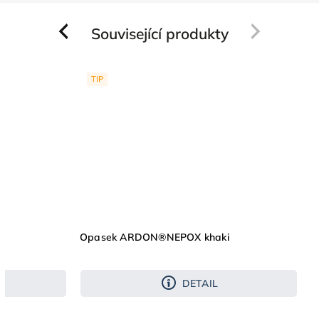
Související produkty
Previous
Next
TIP
á
Opasek ARDON®NEPOX khaki
DETAIL