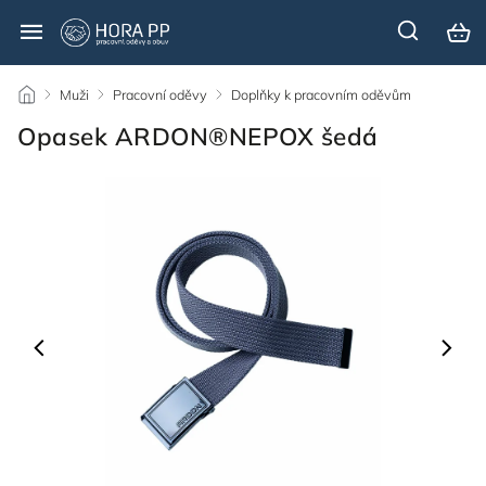
/
Muži
/
Pracovní oděvy
/
Doplňky k pracovním oděvům
/
Opasek ARDON®NEPOX šedá