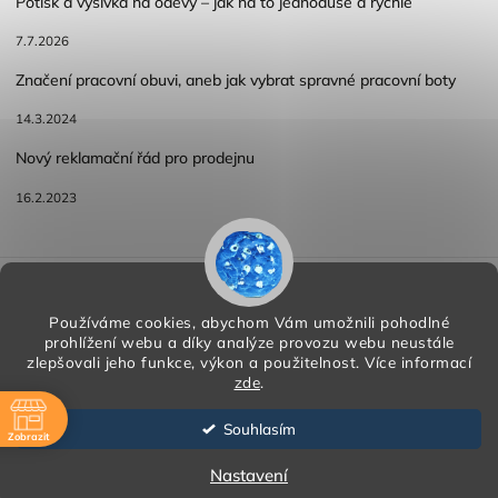
Potisk a výšivka na oděvy – jak na to jednoduše a rychle
7.7.2026
Značení pracovní obuvi, aneb jak vybrat spravné pracovní boty
14.3.2024
Nový reklamační řád pro prodejnu
16.2.2023
Reklamace a vracení zboží
Obchodní podmínky
Podmínky ochrany osobních údajů
Používáme cookies, abychom Vám umožnili pohodlné
prohlížení webu a díky analýze provozu webu neustále
zlepšovali jeho funkce, výkon a použitelnost.
Více informací
zde
.
Copyright 2026
HORA PP s.r.o.
. Všechna práva vyhrazena.
Vytvořil
Shoptet
| Design
Shoptak.cz
Souhlasím
Zobrazit
Vytvořil Shoptet
ě
Nastavení