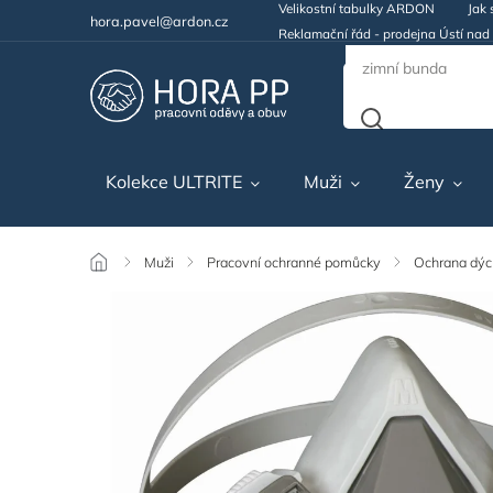
Velikostní tabulky ARDON
Jak 
hora.pavel@ardon.cz
Reklamační řád - prodejna Ústí na
Kolekce ULTRITE
Muži
Ženy
/
Muži
/
Pracovní ochranné pomůcky
/
Ochrana dýc