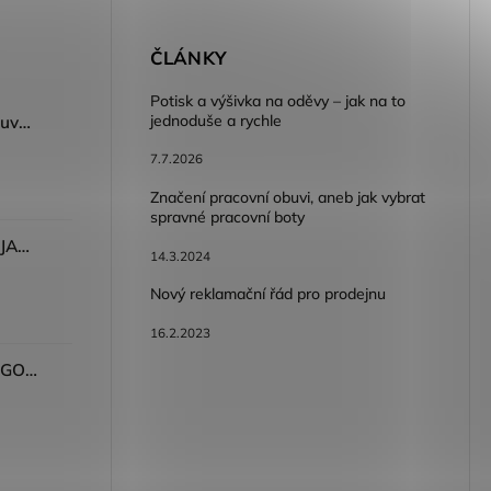
E
ČLÁNKY
Potisk a výšivka na oděvy – jak na to
jednoduše a rychle
Dámský volnočasový nazouvák ARDON®JUNO - růžová
7.7.2026
Značení pracovní obuvi, aneb jak vybrat
spravné pracovní boty
Dámské kalhoty ARDON®JASVENA šedá
14.3.2024
Nový reklamační řád pro prodejnu
16.2.2023
Tričko ARDON®ULTRITE®GO! dámské růžová