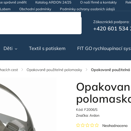
se správně změřit
Katalog ARDON 24/25
O naší firmě a kontakty
Rek
d Labem
Obchodní podmínky
Podmínky ochrany osobních údajů
Zákaznická podpora:
+420 601 534 
Děti
Textil s potiskem
FIT GO rychloupínací sy
hacích cest
/
Opakovaně použitelné polomasky
/
Opakovaně použiteln
Opakovaně
polomask
Kód:
F2006/S
Značka:
Ardon
Neohodnoceno