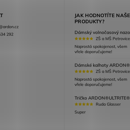
T
JAK HODNOTÍTE NAŠ
PRODUKTY?
@
ardon.cz
534 292
ZŠ a MŠ Petrovice
ook
Naprostá spokojenost, všem
vřele doporučujeme!
ZŠ a MŠ Petrovice
Naprostá spokojenost, všem
vřele doporučujeme!
Ruda Glasser
Super