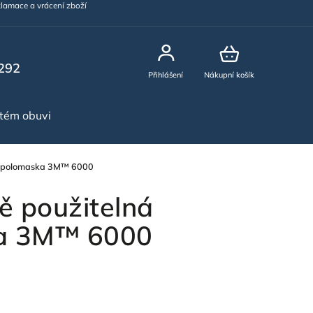
lamace a vrácení zboží
292
Přihlášení
Nákupní košík
stém obuvi
NOVINKY
á polomaska 3M™ 6000
 použitelná
a 3M™ 6000