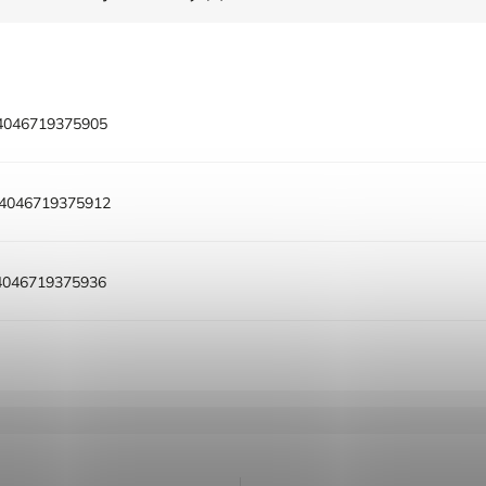
4046719375905
4046719375912
4046719375936