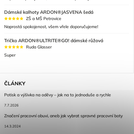
Dámské kalhoty ARDON®JASVENA šedá
ZŠ a MŠ Petrovice
Naprostá spokojenost, všem vřele doporučujeme!
Tričko ARDON®ULTRITE®GO! dámské růžová
Ruda Glasser
Super
ČLÁNKY
Potisk a výšivka na oděvy – jak na to jednoduše a rychle
7.7.2026
Značení pracovní obuvi, aneb jak vybrat spravné pracovní boty
14.3.2024