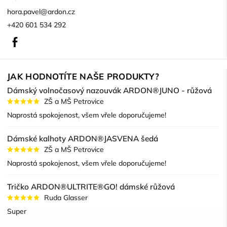
hora.pavel
@
ardon.cz
+420 601 534 292
Facebook
JAK HODNOTÍTE NAŠE PRODUKTY?
Dámský volnočasový nazouvák ARDON®JUNO - růžová
ZŠ a MŠ Petrovice
Naprostá spokojenost, všem vřele doporučujeme!
Dámské kalhoty ARDON®JASVENA šedá
ZŠ a MŠ Petrovice
Naprostá spokojenost, všem vřele doporučujeme!
Tričko ARDON®ULTRITE®GO! dámské růžová
Ruda Glasser
Super