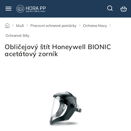
/
Muži
/
Pracovní ochranné pomůcky
/
Ochrana hlavy
/
Ochranné štíty
/
Obličejový štít Honeywell BIONIC
acetátový zorník