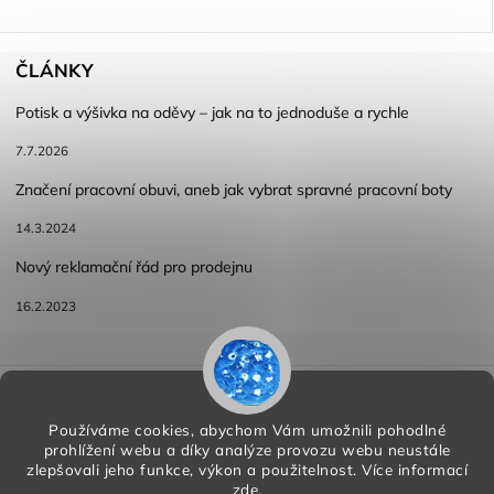
ČLÁNKY
Potisk a výšivka na oděvy – jak na to jednoduše a rychle
7.7.2026
Značení pracovní obuvi, aneb jak vybrat spravné pracovní boty
14.3.2024
Nový reklamační řád pro prodejnu
16.2.2023
Reklamace a vracení zboží
Obchodní podmínky
Podmínky ochrany osobních údajů
Používáme cookies, abychom Vám umožnili pohodlné
prohlížení webu a díky analýze provozu webu neustále
zlepšovali jeho funkce, výkon a použitelnost.
Více informací
zde
.