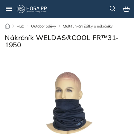
/
Muži
/
Outdoor oděvy
/
Multifunkční šátky a nákrčníky
/
Nákrčník WELDAS®COOL FR™31-
1950