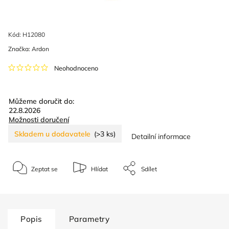
Kód:
H12080
Značka:
Ardon
Neohodnoceno
Můžeme doručit do:
22.8.2026
Možnosti doručení
Skladem u dodavatele
(>3 ks)
Detailní informace
Zeptat se
Hlídat
Sdílet
Popis
Parametry