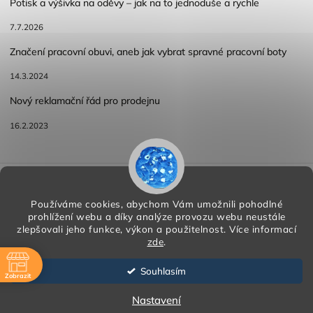
Potisk a výšivka na oděvy – jak na to jednoduše a rychle
7.7.2026
Značení pracovní obuvi, aneb jak vybrat spravné pracovní boty
14.3.2024
Nový reklamační řád pro prodejnu
16.2.2023
Reklamace a vracení zboží
Obchodní podmínky
Podmínky ochrany osobních údajů
Používáme cookies, abychom Vám umožnili pohodlné
prohlížení webu a díky analýze provozu webu neustále
zlepšovali jeho funkce, výkon a použitelnost.
Více informací
zde
.
Copyright 2026
HORA PP s.r.o.
. Všechna práva vyhrazena.
Vytvořil
Shoptet
| Design
Shoptak.cz
Souhlasím
Zobrazit
Vytvořil Shoptet
ě
Nastavení