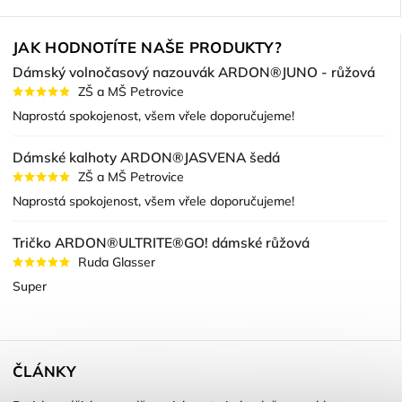
JAK HODNOTÍTE NAŠE PRODUKTY?
Dámský volnočasový nazouvák ARDON®JUNO - růžová
ZŠ a MŠ Petrovice
Naprostá spokojenost, všem vřele doporučujeme!
Dámské kalhoty ARDON®JASVENA šedá
ZŠ a MŠ Petrovice
Naprostá spokojenost, všem vřele doporučujeme!
Tričko ARDON®ULTRITE®GO! dámské růžová
Ruda Glasser
Super
ČLÁNKY