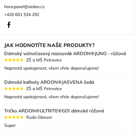
hora.pavel
@
ardon.cz
+420 601 534 292
Facebook
JAK HODNOTÍTE NAŠE PRODUKTY?
Dámský volnočasový nazouvák ARDON®JUNO - růžová
ZŠ a MŠ Petrovice
Naprostá spokojenost, všem vřele doporučujeme!
Dámské kalhoty ARDON®JASVENA šedá
ZŠ a MŠ Petrovice
Naprostá spokojenost, všem vřele doporučujeme!
Tričko ARDON®ULTRITE®GO! dámské růžová
Ruda Glasser
Super