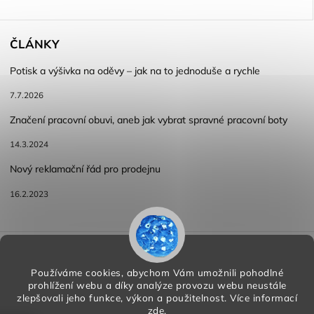
ČLÁNKY
Potisk a výšivka na oděvy – jak na to jednoduše a rychle
7.7.2026
Značení pracovní obuvi, aneb jak vybrat spravné pracovní boty
14.3.2024
Nový reklamační řád pro prodejnu
16.2.2023
Reklamace a vracení zboží
Obchodní podmínky
Podmínky ochrany osobních údajů
Používáme cookies, abychom Vám umožnili pohodlné
prohlížení webu a díky analýze provozu webu neustále
zlepšovali jeho funkce, výkon a použitelnost.
Více informací
zde
.
Copyright 2026
HORA PP s.r.o.
. Všechna práva vyhrazena.