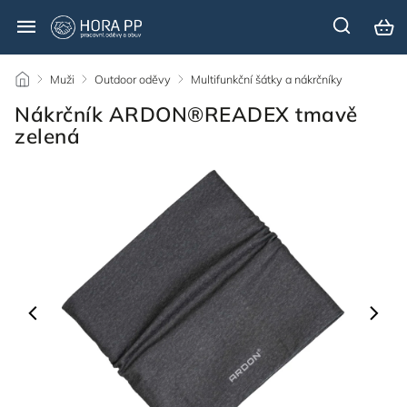
/
Muži
/
Outdoor oděvy
/
Multifunkční šátky a nákrčníky
/
Nákrčník ARDON®READEX tmavě
zelená