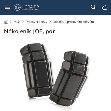
/
Muži
/
Pracovní oděvy
/
Doplňky k pracovním oděvům
/
Nákoleník JOE, pár