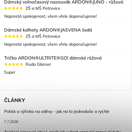
Dámský volnočasový nazouvák ARDON®JUNO - růžová
ZŠ a MŠ Petrovice
Naprostá spokojenost, všem vřele doporučujeme!
Dámské kalhoty ARDON®JASVENA šedá
ZŠ a MŠ Petrovice
Naprostá spokojenost, všem vřele doporučujeme!
Tričko ARDON®ULTRITE®GO! dámské růžová
Ruda Glasser
Super
ČLÁNKY
Potisk a výšivka na oděvy – jak na to jednoduše a rychle
7.7.2026
Značení pracovní obuvi, aneb jak vybrat spravné pracovní boty