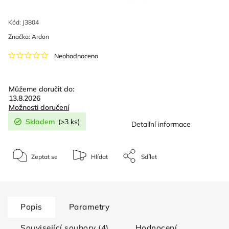
Kód:
J3804
Značka:
Ardon
Neohodnoceno
Můžeme doručit do:
13.8.2026
Možnosti doručení
Skladem
(>3 ks)
Detailní informace
Zeptat se
Hlídat
Sdílet
Popis
Parametry
Související soubory (4)
Hodnocení