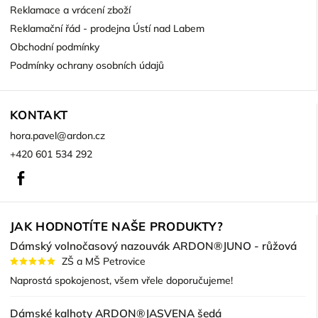
Reklamace a vrácení zboží
Reklamační řád - prodejna Ústí nad Labem
Obchodní podmínky
Podmínky ochrany osobních údajů
KONTAKT
hora.pavel
@
ardon.cz
+420 601 534 292
Facebook
JAK HODNOTÍTE NAŠE PRODUKTY?
Dámský volnočasový nazouvák ARDON®JUNO - růžová
ZŠ a MŠ Petrovice
Naprostá spokojenost, všem vřele doporučujeme!
Dámské kalhoty ARDON®JASVENA šedá