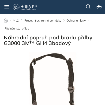
/
Muži
/
Pracovní ochranné pomůcky
/
Ochrana hlavy
/
Příslušenství přileb
/
Náhradní popruh pod bradu přilby
G3000 3M™ GH4 3bodový