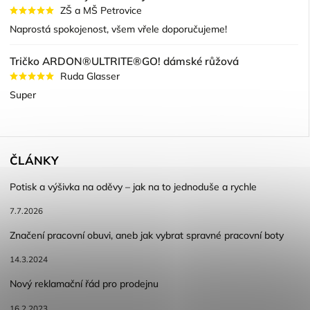
ZŠ a MŠ Petrovice
Naprostá spokojenost, všem vřele doporučujeme!
Tričko ARDON®ULTRITE®GO! dámské růžová
Ruda Glasser
Super
ČLÁNKY
Potisk a výšivka na oděvy – jak na to jednoduše a rychle
7.7.2026
Značení pracovní obuvi, aneb jak vybrat spravné pracovní boty
14.3.2024
Nový reklamační řád pro prodejnu
16.2.2023