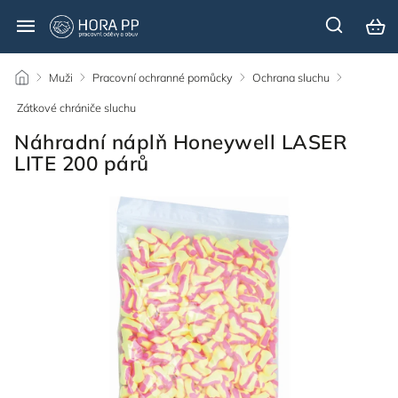
/
Muži
/
Pracovní ochranné pomůcky
/
Ochrana sluchu
/
Zátkové chrániče sluchu
/
Náhradní náplň Honeywell LASER
LITE 200 párů