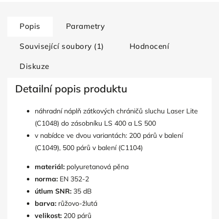
Popis
Parametry
Související soubory (1)
Hodnocení
Diskuze
Detailní popis produktu
náhradní náplň zátkových chráničů sluchu Laser Lite
(C1048) do zásobníku LS 400 a LS 500
v nabídce ve dvou variantách: 200 párů v balení
(C1049), 500 párů v balení (C1104)
materiál:
polyuretanová pěna
norma:
EN 352-2
útlum SNR:
35 dB
barva:
růžovo-žlutá
velikost:
200 párů