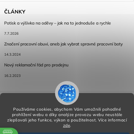
ČLÁNKY
Potisk a výšivka na oděvy – jak na to jednoduše a rychle
7.7.2026
Značení pracovní obuvi, aneb jak vybrat spravné pracovní boty
14.3.2024
Nový reklamační řád pro prodejnu
16.2.2023
Reklamace a vracení zboží
Obchodní podmínky
Podmínky ochrany osobních údajů
Používáme cookies, abychom Vám umožnili pohodlné
prohlížení webu a díky analýze provozu webu neustále
zlepšovali jeho funkce, výkon a použitelnost.
Více informací
zde
.
Copyright 2026
HORA PP s.r.o.
. Všechna práva vyhrazena.