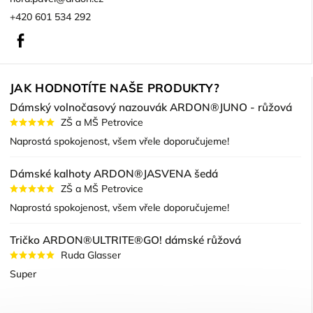
+420 601 534 292
Facebook
JAK HODNOTÍTE NAŠE PRODUKTY?
Dámský volnočasový nazouvák ARDON®JUNO - růžová
ZŠ a MŠ Petrovice
Naprostá spokojenost, všem vřele doporučujeme!
Dámské kalhoty ARDON®JASVENA šedá
ZŠ a MŠ Petrovice
Naprostá spokojenost, všem vřele doporučujeme!
Tričko ARDON®ULTRITE®GO! dámské růžová
Ruda Glasser
Super