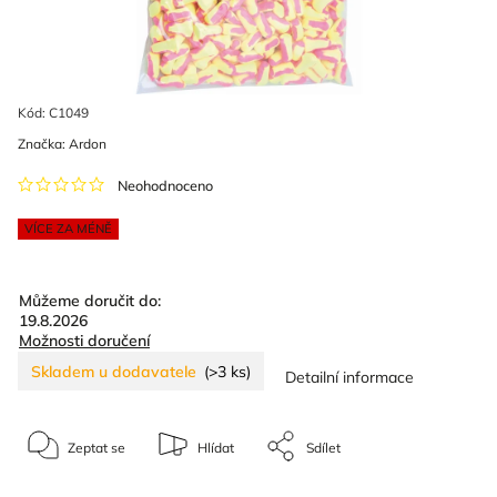
Kód:
C1049
Značka:
Ardon
Neohodnoceno
VÍCE ZA MÉNĚ
Můžeme doručit do:
19.8.2026
Možnosti doručení
Skladem u dodavatele
(>3 ks)
Detailní informace
Zeptat se
Hlídat
Sdílet