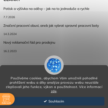
Potisk a výšivka na oděvy – jak na to jednoduše a rychle
7.7.2026
Značení pracovní obuvi, aneb jak vybrat spravné pracovní boty
14.3.2024
Nový reklamační řád pro prodejnu
16.2.2023
Reklamace a vracení zboží
Obchodní podmínky
Podmínky ochrany osobních údajů
Používáme cookies, abychom Vám umožnili pohodlné
prohlížení webu a díky analýze provozu webu neustále
zlepšovali jeho funkce, výkon a použitelnost.
Více informací
zde
.
Copyright 2026
HORA PP s.r.o.
. Všechna práva vyhrazena.
Vytvořil
Shoptet
| Design
Shoptak.cz
Souhlasím
Zobrazit
Vytvořil Shoptet