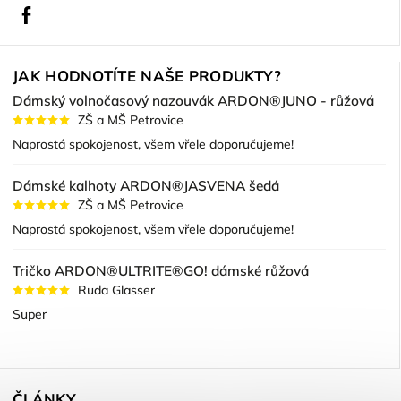
Facebook
JAK HODNOTÍTE NAŠE PRODUKTY?
Dámský volnočasový nazouvák ARDON®JUNO - růžová
ZŠ a MŠ Petrovice
Naprostá spokojenost, všem vřele doporučujeme!
Dámské kalhoty ARDON®JASVENA šedá
ZŠ a MŠ Petrovice
Naprostá spokojenost, všem vřele doporučujeme!
Tričko ARDON®ULTRITE®GO! dámské růžová
Ruda Glasser
Super
ČLÁNKY