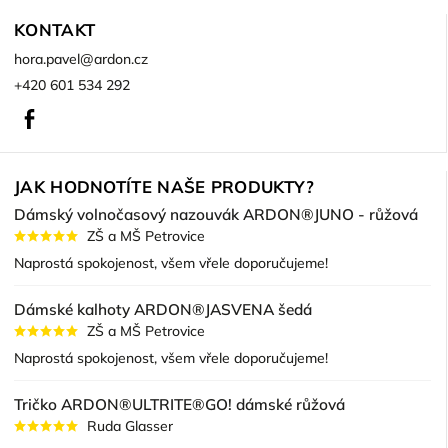
KONTAKT
hora.pavel
@
ardon.cz
+420 601 534 292
Facebook
JAK HODNOTÍTE NAŠE PRODUKTY?
Dámský volnočasový nazouvák ARDON®JUNO - růžová
ZŠ a MŠ Petrovice
Naprostá spokojenost, všem vřele doporučujeme!
Dámské kalhoty ARDON®JASVENA šedá
ZŠ a MŠ Petrovice
Naprostá spokojenost, všem vřele doporučujeme!
Tričko ARDON®ULTRITE®GO! dámské růžová
Ruda Glasser