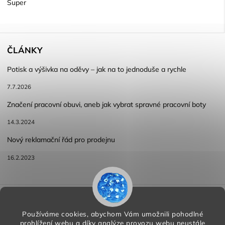
Super
ČLÁNKY
Potisk a výšivka na oděvy – jak na to jednoduše a rychle
7.7.2026
Značení pracovní obuvi, aneb jak vybrat spravné pracovní boty
14.3.2024
Nový reklamační řád pro prodejnu
16.2.2023
Reklamace a vracení zboží
Obchodní podmínky
Podmínky ochrany osobních údajů
Používáme cookies, abychom Vám umožnili pohodlné
prohlížení webu a díky analýze provozu webu neustále