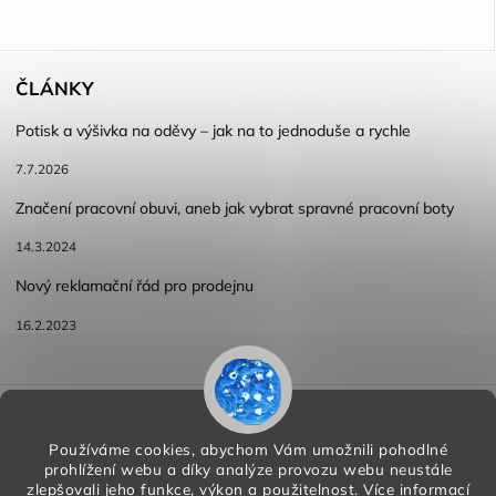
ČLÁNKY
Potisk a výšivka na oděvy – jak na to jednoduše a rychle
7.7.2026
Značení pracovní obuvi, aneb jak vybrat spravné pracovní boty
14.3.2024
Nový reklamační řád pro prodejnu
16.2.2023
Reklamace a vracení zboží
Obchodní podmínky
Podmínky ochrany osobních údajů
Používáme cookies, abychom Vám umožnili pohodlné
prohlížení webu a díky analýze provozu webu neustále
zlepšovali jeho funkce, výkon a použitelnost.
Více informací