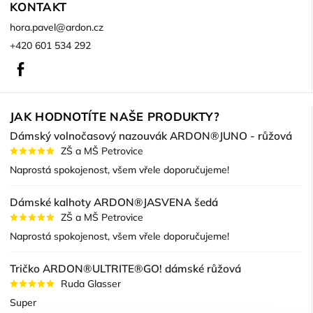
KONTAKT
hora.pavel
@
ardon.cz
+420 601 534 292
Facebook
JAK HODNOTÍTE NAŠE PRODUKTY?
Dámský volnočasový nazouvák ARDON®JUNO - růžová
ZŠ a MŠ Petrovice
Naprostá spokojenost, všem vřele doporučujeme!
Dámské kalhoty ARDON®JASVENA šedá
ZŠ a MŠ Petrovice
Naprostá spokojenost, všem vřele doporučujeme!
Tričko ARDON®ULTRITE®GO! dámské růžová
Ruda Glasser
Super