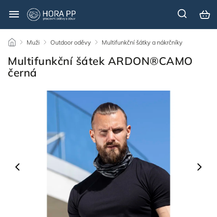
/
Muži
/
Outdoor oděvy
/
Multifunkční šátky a nákrčníky
/
Multifunkční šátek ARDON®CAMO
černá